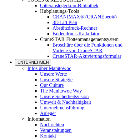
Gitterauslegerkran-Bibliothek
Hubplanungs-Tools
CRANIMAX® (CRANEbee®)
3D Lift Plan
Abstützdruck-Rechner
Bodendruck-Kalkulator
CraneSTAR-Flottenmanagementsystem
Broschüre über die Funktionen und
Vorteile von CraneSTAR
CraneSTAR-Aktivierungsformular
UNTERNEHMEN
Infos über Manitowoc
Unsere Werte
Unsere Strategie
Our Culture
The Manitowoc Way
Unsere Sicherheitsvision
Umwelt & Nachhaltigkeit
Unternehmensführung
Anleger
Information
Nachrichten
Veranstaltungen
Kontakt