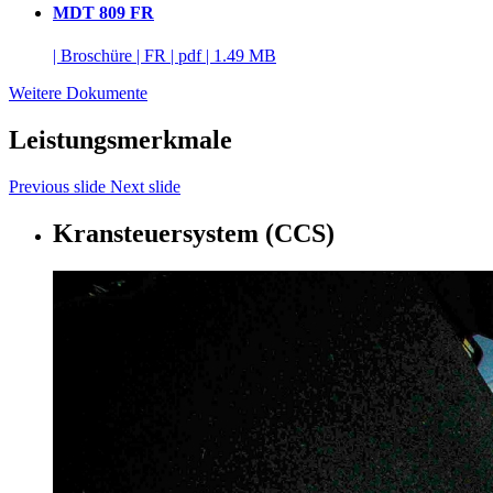
MDT 809 FR
|
Broschüre
|
FR
|
pdf
|
1.49 MB
Weitere Dokumente
Leistungsmerkmale
Previous slide
Next slide
Kransteuersystem (CCS)