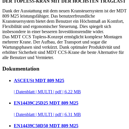
DER TOPLESS-KRAN MIT DER HÖCHSTEN TRAGLAST
Dank der Ausstattung mit dem neuen Kransteuersystem ist der MDT
809 M25 leistungsfähiger. Das benutzerfreundliche
Kransteuersystem bietet dem Benutzer ein Höchstmaß an Komfort,
Flexibilität und ergonomischer Steuerung. Dies spiegelt sich
insbesondere in einer besseren Investitionsrendite wider.
Das MDT CCS Topless-Konzept ermöglicht komplexe Montagen
mehrerer Krane. Der Aufbau, der Transport und sogar die
Wartungsphasen sind verkürzt. Dank optimaler Produktivität und
erhöhter Sicherheit sind MDT CCS-Krane die beste Alternative für
alle Benutzer und Vermieter.
Dokumentation
ASCEUSt MDT 809 M25
|
Datenblatt
|
MULTI
|
pdf
|
6.22 MB
EN14439C25D25 MDT 809 M25
|
Datenblatt
|
MULTI
|
pdf
|
6.31 MB
EN14439C50D50 MDT 809 M25