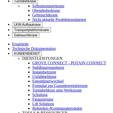
Turmdrehkrane
Selbstmontagekrane
Obendreherkrane
Gebrauchtkrane
Nicht aktuelle Produktionsdateien
LKW-Aufbaukrane
Transportplattformkrane
Gebrauchtkrane
Ersatzteile
Technische Dokumentation
KUNDENDIENST
DIENSTLEISTUNGEN
GROVE CONNECT - POTAIN CONNECT
Stahlbaureparaturen
Instandsetzung
Unfallmeldung
Eigentümerwechsel
Formular zur Garantieregistrierung
Turmdrehkran netz-Werkzeuge
Schulung
Finanzierung
Lift Solutions
Behörden-/Kommunalprodukte
TOOLS & RESSOURCEN