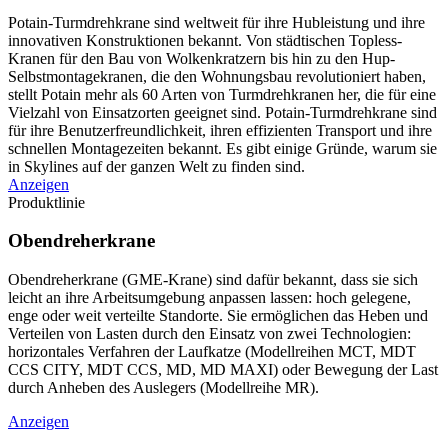
Potain-Turmdrehkrane sind weltweit für ihre Hubleistung und ihre
innovativen Konstruktionen bekannt. Von städtischen Topless-
Kranen für den Bau von Wolkenkratzern bis hin zu den Hup-
Selbstmontagekranen, die den Wohnungsbau revolutioniert haben,
stellt Potain mehr als 60 Arten von Turmdrehkranen her, die für eine
Vielzahl von Einsatzorten geeignet sind. Potain-Turmdrehkrane sind
für ihre Benutzerfreundlichkeit, ihren effizienten Transport und ihre
schnellen Montagezeiten bekannt. Es gibt einige Gründe, warum sie
in Skylines auf der ganzen Welt zu finden sind.
Anzeigen
Produktlinie
Obendreherkrane
Obendreherkrane (GME-Krane) sind dafür bekannt, dass sie sich
leicht an ihre Arbeitsumgebung anpassen lassen: hoch gelegene,
enge oder weit verteilte Standorte. Sie ermöglichen das Heben und
Verteilen von Lasten durch den Einsatz von zwei Technologien:
horizontales Verfahren der Laufkatze (Modellreihen MCT, MDT
CCS CITY, MDT CCS, MD, MD MAXI) oder Bewegung der Last
durch Anheben des Auslegers (Modellreihe MR).
Anzeigen