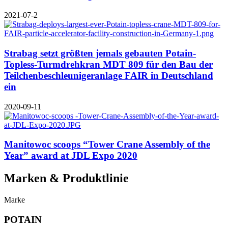
2021-07-2
Strabag setzt größten jemals gebauten Potain-
Topless-Turmdrehkran MDT 809 für den Bau der
Teilchenbeschleunigeranlage FAIR in Deutschland
ein
2020-09-11
Manitowoc scoops “Tower Crane Assembly of the
Year” award at JDL Expo 2020
Marken & Produktlinie
Marke
POTAIN