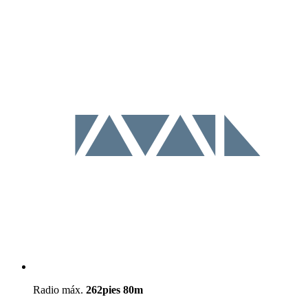
Radio máx.
262pies
80m