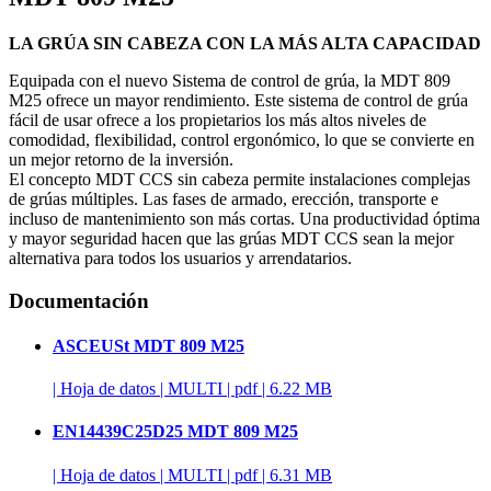
LA GRÚA SIN CABEZA CON LA MÁS ALTA CAPACIDAD
Equipada con el nuevo Sistema de control de grúa, la MDT 809
M25 ofrece un mayor rendimiento. Este sistema de control de grúa
fácil de usar ofrece a los propietarios los más altos niveles de
comodidad, flexibilidad, control ergonómico, lo que se convierte en
un mejor retorno de la inversión.
El concepto MDT CCS sin cabeza permite instalaciones complejas
de grúas múltiples. Las fases de armado, erección, transporte e
incluso de mantenimiento son más cortas. Una productividad óptima
y mayor seguridad hacen que las grúas MDT CCS sean la mejor
alternativa para todos los usuarios y arrendatarios.
Documentación
ASCEUSt MDT 809 M25
|
Hoja de datos
|
MULTI
|
pdf
|
6.22 MB
EN14439C25D25 MDT 809 M25
|
Hoja de datos
|
MULTI
|
pdf
|
6.31 MB