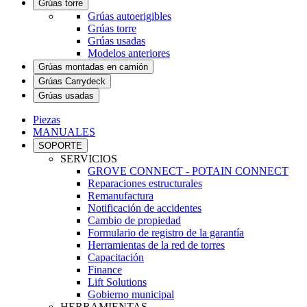
Grúas torre
Grúas autoerigibles
Grúas torre
Grúas usadas
Modelos anteriores
Grúas montadas en camión
Grúas Carrydeck
Grúas usadas
Piezas
MANUALES
SOPORTE
SERVICIOS
GROVE CONNECT - POTAIN CONNECT
Reparaciones estructurales
Remanufactura
Notificación de accidentes
Cambio de propiedad
Formulario de registro de la garantía
Herramientas de la red de torres
Capacitación
Finance
Lift Solutions
Gobierno municipal
HERRAMIENTAS