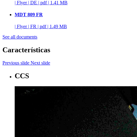
|
Flyer
|
DE
|
pdf
|
1.41 MB
MDT 809 FR
|
Flyer
|
FR
|
pdf
|
1.49 MB
See all documents
Características
Previous slide
Next slide
CCS