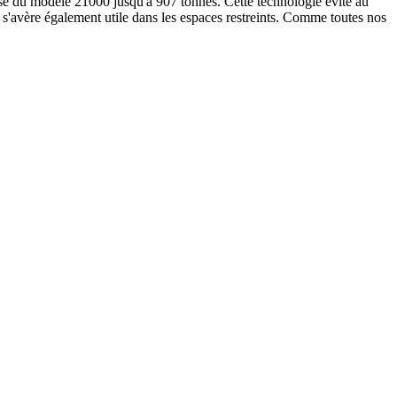
se du modèle 21000 jusqu'à 907 tonnes. Cette technologie évite au
s'avère également utile dans les espaces restreints. Comme toutes nos