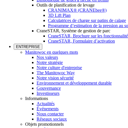
Outils de planification de levage
CRANIMAX® (CRANEbee®)
3D Lift Plan
Calculatrices de charge sur patins de calage
Programme d’estimation de la pression au so
CraneSTAR, Système de gestion de parc
CraneSTAR, Brochure sur les fonctionnalité
CraneSTAR, Formulaire d’activation
ENTREPRISE
Manitowoc en quelques mots
Nos valeurs
Notre stratégie
Notre culture d'entreprise
The Manitowoc Way
Notre vision sécurité
Environnement et développement durable
Gouvernance
Investisseurs
Informations
Actualités
Événements
Nous contacter
Réseaux sociaux
Objets promotionnels