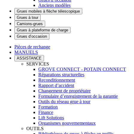
Anciens modèles
Grues mobiles à flèche télescopique
Grues à tour
Camions-grues
Grues à plateforme de charge
Grues d’occasion
Pièces de rechange
MANUELS
ASSISTANCE
SERVICES
GROVE CONNECT - POTAIN CONNECT
Réparations structurelles
Reconditionnement
Rapport d’accident
Changement de propriétaire
Formulaire d’enregistrement de la garantie
Outils du réseau grue à tour
Formation
Finance
Lift Solutions
Organismes gouvernementaux
OUTILS
Bibliothèque de grues à flèche en treillis