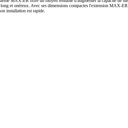
 système MAX-ER offre un moyen rentable d'augmenter la capacité de ba
sus long et onéreux. Avec ses dimensions compactes l'extension MAX-ER 
n installation est rapide.