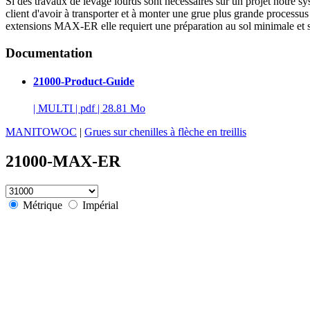
Si des travaux de levage lourds sont nécessaires sur un projet notre
client d'avoir à transporter et à monter une grue plus grande proces
extensions MAX-ER elle requiert une préparation au sol minimale et so
Documentation
21000-Product-Guide
|
MULTI
|
pdf
|
28.81 Mo
MANITOWOC
|
Grues sur chenilles à flèche en treillis
21000-MAX-ER
Métrique
Impérial