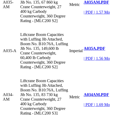
A035AM.PDF
A035-
Jib No. 135, 67 860 kg
Metric
AM
Crane Counterweight, 27
400 kg Carbody
|
PDF
|
1.57 Mo
Counterweight, 360 Degree
Rating - [MLC200 S2]
Liftcrane Boom Capacities
with Luffing Jib Attached,
Boom No. B10:76A, Luffing
A035A.PDF
Jib No. 135, 149,600 lb
A035-A
Imperial
Crane Counterweight,
60,400 lb Carbody
|
PDF
|
1.56 Mo
Counterweight, 360 Degree
Rating - [MLC200 S2]
Liftcrane Boom Capacities
with Luffing Jib Attached,
Boom No. B10:76A, Luffing
A034AM.PDF
A034-
Jib No. 135, 83 730 kg
Metric
AM
Crane Counterweight, 27
400 kg Carbody
|
PDF
|
1.69 Mo
Counterweight, 360 Degree
Rating - [MLC200 S3]