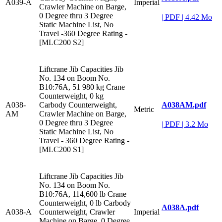
A039-A
Imperial
Crawler Machine on Barge,
0 Degree thru 3 Degree
|
PDF
|
4.42 Mo
Static Machine List, No
Travel -360 Degree Rating -
[MLC200 S2]
Liftcrane Jib Capacities Jib
No. 134 on Boom No.
B10:76A, 51 980 kg Crane
Counterweight, 0 kg
A038AM.pdf
A038-
Carbody Counterweight,
Metric
AM
Crawler Machine on Barge,
0 Degree thru 3 Degree
|
PDF
|
3.2 Mo
Static Machine List, No
Travel - 360 Degree Rating -
[MLC200 S1]
Liftcrane Jib Capacities Jib
No. 134 on Boom No.
B10:76A, 114,600 lb Crane
Counterweight, 0 lb Carbody
A038A.pdf
A038-A
Counterweight, Crawler
Imperial
Machine on Barge, 0 Degree