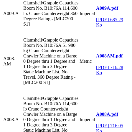
Clamshell/Grapple Capacities
A009A.pdf
Boom No. B10:76A 114,600
A009-A
lb. Crane Counterweight 360
Imperial
Degree Rating - [MLC200
|
PDF
|
685.29
S1]
Ko
Clamshell/Grapple Capacities
Boom No. B10:76A 51 980
kg Crane Counterweight
A008AM.pdf
Crawler Machine on a Barge
A008-
0 Degree thru 1 Degree and
Metric
AM
1 Degree thru 3 Degree
|
PDF
|
716.28
Static Machine List, No
Ko
Travel, 360 Degree Rating -
[MLC200 S1]
Clamshell/Grapple Capacities
Boom No. B10:76A 114,600
lb Crane Counterweight
A008A.pdf
Crawler Machine on a Barge
A008-A
0 Degree thru 1 Degree and
Imperial
1 Degree thru 3 Degree
|
PDF
|
716.05
Static Machine List, No
Ko