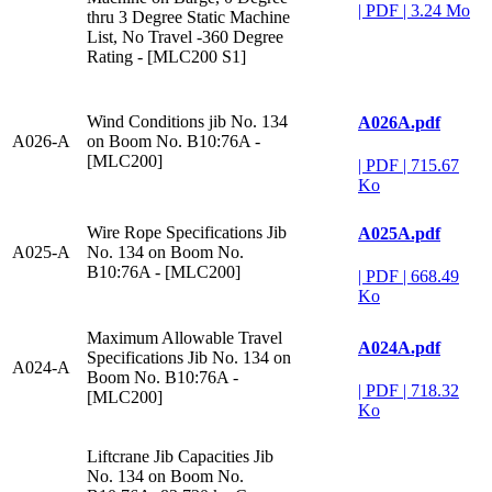
|
PDF
|
3.24 Mo
thru 3 Degree Static Machine
List, No Travel -360 Degree
Rating - [MLC200 S1]
Wind Conditions jib No. 134
A026A.pdf
A026-A
on Boom No. B10:76A -
[MLC200]
|
PDF
|
715.67
Ko
Wire Rope Specifications Jib
A025A.pdf
A025-A
No. 134 on Boom No.
B10:76A - [MLC200]
|
PDF
|
668.49
Ko
Maximum Allowable Travel
A024A.pdf
Specifications Jib No. 134 on
A024-A
Boom No. B10:76A -
|
PDF
|
718.32
[MLC200]
Ko
Liftcrane Jib Capacities Jib
No. 134 on Boom No.