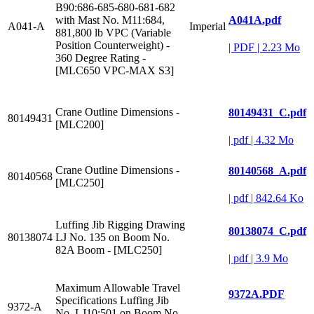
B90:686-685-680-681-682
A041A.pdf
with Mast No. M11:684,
A041-A
Imperial
881,800 lb VPC (Variable
Position Counterweight) -
|
PDF
|
2.23 Mo
360 Degree Rating -
[MLC650 VPC-MAX S3]
Crane Outline Dimensions -
80149431_C.pdf
80149431
[MLC200]
|
pdf
|
4.32 Mo
Crane Outline Dimensions -
80140568_A.pdf
80140568
[MLC250]
|
pdf
|
842.64 Ko
Luffing Jib Rigging Drawing
80138074_C.pdf
80138074
LJ No. 135 on Boom No.
82A Boom - [MLC250]
|
pdf
|
3.9 Mo
Maximum Allowable Travel
9372A.PDF
Specifications Luffing Jib
9372-A
No. LJ10:501 on Boom No.