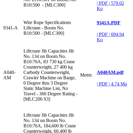
|
PDF
|
579.02
B10:500 - [MLC300]
Ko
Wire Rope Specifications
9341A.PDF
9341-A
Liftcrane - Boom No.
B10:500 - [MLC300]
|
PDF
|
694.94
Ko
Liftcrane Jib Capacities Jib
No. 134 on Boom No.
B10:76A, 83 730 kg Crane
Counterweight, 27 400 kg
A040AM.pdf
A040-
Carbody Counterweight,
Metric
AM
Crawler Machine on Barge,
0 Degree thru 3 Degree
|
PDF
|
4.74 Mo
Static Machine List, No
Travel - 360 Degree Rating -
[MLC200 S3]
Liftcrane Jib Capacities Jib
No. 134 on Boom No.
B10:76A, 184,600 lb Crane
Counterweight, 60,400 lb