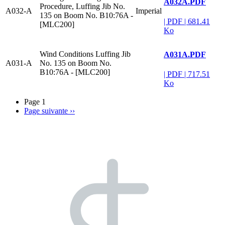
A032A.PDF
Procedure, Luffing Jib No.
A032-A
Imperial
135 on Boom No. B10:76A -
|
PDF
|
681.41
[MLC200]
Ko
Wind Conditions Luffing Jib
A031A.PDF
A031-A
No. 135 on Boom No.
B10:76A - [MLC200]
|
PDF
|
717.51
Ko
Page 1
Page suivante
››