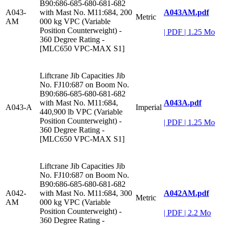
B90:686-685-680-681-682
A043AM.pdf
A043-
with Mast No. M11:684, 200
Metric
AM
000 kg VPC (Variable
Position Counterweight) -
|
PDF
|
1.25 Mo
360 Degree Rating -
[MLC650 VPC-MAX S1]
Liftcrane Jib Capacities Jib
No. FJ10:687 on Boom No.
B90:686-685-680-681-682
A043A.pdf
with Mast No. M11:684,
A043-A
Imperial
440,900 lb VPC (Variable
Position Counterweight) -
|
PDF
|
1.25 Mo
360 Degree Rating -
[MLC650 VPC-MAX S1]
Liftcrane Jib Capacities Jib
No. FJ10:687 on Boom No.
B90:686-685-680-681-682
A042AM.pdf
A042-
with Mast No. M11:684, 300
Metric
AM
000 kg VPC (Variable
Position Counterweight) -
|
PDF
|
2.2 Mo
360 Degree Rating -