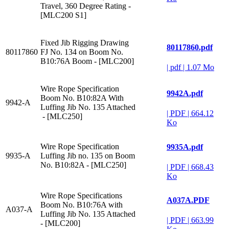
Travel, 360 Degree Rating -
[MLC200 S1]
Fixed Jib Rigging Drawing
80117860.pdf
80117860
FJ No. 134 on Boom No.
B10:76A Boom - [MLC200]
|
pdf
|
1.07 Mo
Wire Rope Specification
9942A.pdf
Boom No. B10:82A With
9942-A
Luffing Jib No. 135 Attached
|
PDF
|
664.12
- [MLC250]
Ko
Wire Rope Specification
9935A.pdf
9935-A
Luffing Jib no. 135 on Boom
No. B10:82A - [MLC250]
|
PDF
|
668.43
Ko
Wire Rope Specifications
A037A.PDF
Boom No. B10:76A with
A037-A
Luffing Jib No. 135 Attached
|
PDF
|
663.99
- [MLC200]