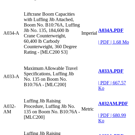
Liftcrane Boom Capacities
with Luffing Jib Attached,
Boom No. B10:76A, Luffing
A034A.PDF
Jib No. 135, 184,600 lb
A034-A
Imperial
Crane Counterweight,
60,400 lb Carbody
|
PDF
|
1.68 Mo
Counterweight, 360 Degree
Rating - [MLC200 S3]
Maximum Allowable Travel
A033A.PDF
Specifications, Luffing Jib
A033-A
No. 135 on Boom No.
|
PDF
|
667.57
B10:76A - [MLC200]
Ko
Luffing Jib Raising
A032AM.PDF
A032-
Procedure, Luffing Jib No.
Metric
AM
135 on Boom No. B10:76A -
|
PDF
|
680.99
[MLC200]
Ko
Luffing Jib Raising