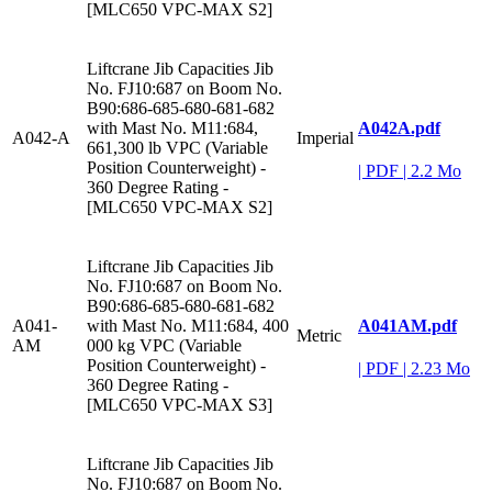
[MLC650 VPC-MAX S2]
Liftcrane Jib Capacities Jib
No. FJ10:687 on Boom No.
B90:686-685-680-681-682
A042A.pdf
with Mast No. M11:684,
A042-A
Imperial
661,300 lb VPC (Variable
Position Counterweight) -
|
PDF
|
2.2 Mo
360 Degree Rating -
[MLC650 VPC-MAX S2]
Liftcrane Jib Capacities Jib
No. FJ10:687 on Boom No.
B90:686-685-680-681-682
A041AM.pdf
A041-
with Mast No. M11:684, 400
Metric
AM
000 kg VPC (Variable
Position Counterweight) -
|
PDF
|
2.23 Mo
360 Degree Rating -
[MLC650 VPC-MAX S3]
Liftcrane Jib Capacities Jib
No. FJ10:687 on Boom No.