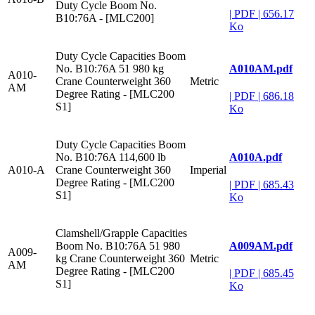
Duty Cycle Boom No.
|
PDF
|
656.17
B10:76A - [MLC200]
Ko
Duty Cycle Capacities Boom
A010AM.pdf
No. B10:76A 51 980 kg
A010-
Crane Counterweight 360
Metric
AM
Degree Rating - [MLC200
|
PDF
|
686.18
S1]
Ko
Duty Cycle Capacities Boom
A010A.pdf
No. B10:76A 114,600 lb
A010-A
Crane Counterweight 360
Imperial
Degree Rating - [MLC200
|
PDF
|
685.43
S1]
Ko
Clamshell/Grapple Capacities
A009AM.pdf
Boom No. B10:76A 51 980
A009-
kg Crane Counterweight 360
Metric
AM
Degree Rating - [MLC200
|
PDF
|
685.45
S1]
Ko