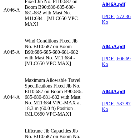
Fixed Jib No. FJ10:687 on
A046A.pdf
Boom B90:686-685-680-
A046-A
681-682 with Mast No.
|
PDF
|
572.36
M11:684 - [MLC650 VPC-
Ko
MAX]
Wind Conditions Fixed Jib
A045A.pdf
No. FJ10:687 on Boom
A045-A
B90:686-685-680-681-682
with Mast No. M11:684 -
|
PDF
|
606.69
[MLC650 VPC-MAX]
Ko
Maximum Allowable Travel
Specifications Fixed Jib No.
A044A.pdf
FJ10:687 on Boom B90:686-
A044-A
685-680-681-682 with Mast
No. M11:684 VPC-MAX at
|
PDF
|
587.87
18,3 m (60.0 ft) Position -
Ko
[MLC650 VPC-MAX]
Liftcrane Jib Capacities Jib
No. FJ10:687 on Boom No.