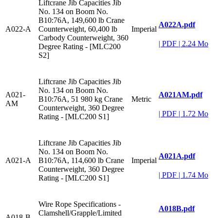
Liftcrane Jib Capacities Jib
No. 134 on Boom No.
B10:76A, 149,600 lb Crane
A022A.pdf
A022-A
Counterweight, 60,400 lb
Imperial
Carbody Counterweight, 360
|
PDF
|
2.24 Mo
Degree Rating - [MLC200
S2]
Liftcrane Jib Capacities Jib
No. 134 on Boom No.
A021AM.pdf
A021-
B10:76A, 51 980 kg Crane
Metric
AM
Counterweight, 360 Degree
|
PDF
|
1.72 Mo
Rating - [MLC200 S1]
Liftcrane Jib Capacities Jib
No. 134 on Boom No.
A021A.pdf
A021-A
B10:76A, 114,600 lb Crane
Imperial
Counterweight, 360 Degree
|
PDF
|
1.74 Mo
Rating - [MLC200 S1]
Wire Rope Specifications -
A018B.pdf
Clamshell/Grapple/Limited
A018-B