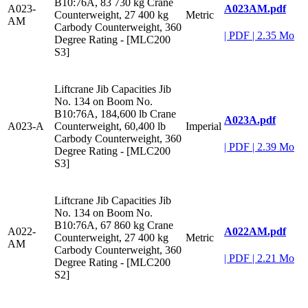
B10:76A, 83 730 kg Crane
A023AM.pdf
A023-
Counterweight, 27 400 kg
Metric
AM
Carbody Counterweight, 360
|
PDF
|
2.35 Mo
Degree Rating - [MLC200
S3]
Liftcrane Jib Capacities Jib
No. 134 on Boom No.
B10:76A, 184,600 lb Crane
A023A.pdf
A023-A
Counterweight, 60,400 lb
Imperial
Carbody Counterweight, 360
|
PDF
|
2.39 Mo
Degree Rating - [MLC200
S3]
Liftcrane Jib Capacities Jib
No. 134 on Boom No.
B10:76A, 67 860 kg Crane
A022AM.pdf
A022-
Counterweight, 27 400 kg
Metric
AM
Carbody Counterweight, 360
|
PDF
|
2.21 Mo
Degree Rating - [MLC200
S2]