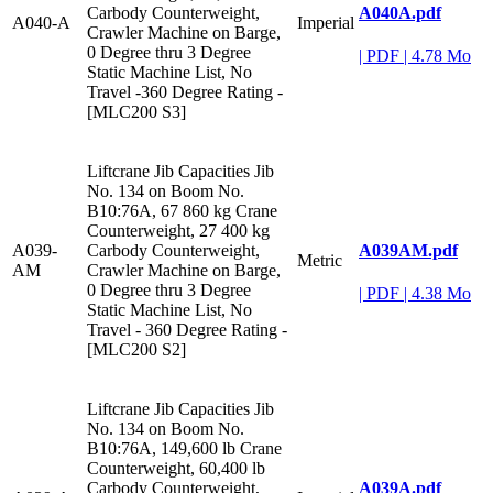
A040A.pdf
Carbody Counterweight,
A040-A
Imperial
Crawler Machine on Barge,
0 Degree thru 3 Degree
|
PDF
|
4.78 Mo
Static Machine List, No
Travel -360 Degree Rating -
[MLC200 S3]
Liftcrane Jib Capacities Jib
No. 134 on Boom No.
B10:76A, 67 860 kg Crane
Counterweight, 27 400 kg
A039AM.pdf
A039-
Carbody Counterweight,
Metric
AM
Crawler Machine on Barge,
0 Degree thru 3 Degree
|
PDF
|
4.38 Mo
Static Machine List, No
Travel - 360 Degree Rating -
[MLC200 S2]
Liftcrane Jib Capacities Jib
No. 134 on Boom No.
B10:76A, 149,600 lb Crane
Counterweight, 60,400 lb
A039A.pdf
Carbody Counterweight,