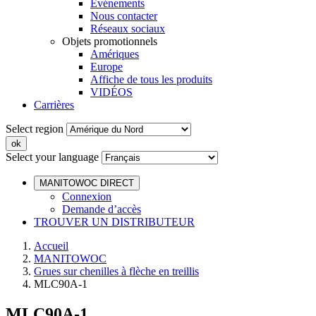
Événements
Nous contacter
Réseaux sociaux
Objets promotionnels
Amériques
Europe
Affiche de tous les produits
VIDÉOS
Carrières
Select region
Select your language
MANITOWOC DIRECT
Connexion
Demande d’accès
TROUVER UN DISTRIBUTEUR
Accueil
MANITOWOC
Grues sur chenilles à flèche en treillis
MLC90A-1
MLC90A-1