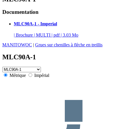
Documentation
MLC90A-1 - Imperial
|
Brochure
|
MULTI
|
pdf
|
3.03 Mo
MANITOWOC
|
Grues sur chenilles à flèche en treillis
MLC90A-1
Métrique
Impérial