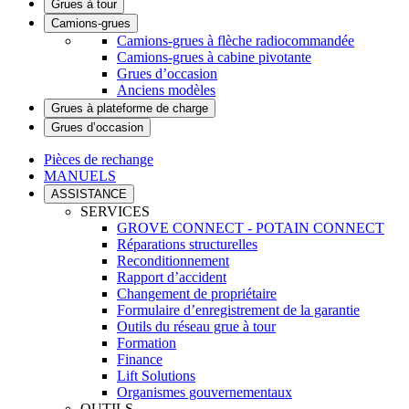
Grues à tour
Camions-grues
Camions-grues à flèche radiocommandée
Camions-grues à cabine pivotante
Grues d’occasion
Anciens modèles
Grues à plateforme de charge
Grues d’occasion
Pièces de rechange
MANUELS
ASSISTANCE
SERVICES
GROVE CONNECT - POTAIN CONNECT
Réparations structurelles
Reconditionnement
Rapport d’accident
Changement de propriétaire
Formulaire d’enregistrement de la garantie
Outils du réseau grue à tour
Formation
Finance
Lift Solutions
Organismes gouvernementaux
OUTILS