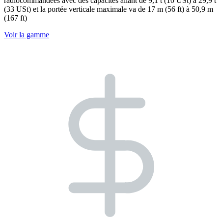
radiocommandées avec des capacités allant de 9,1 t (10 USt) à 29,9 t
(33 USt) et la portée verticale maximale va de 17 m (56 ft) à 50,9 m
(167 ft)
Voir la gamme