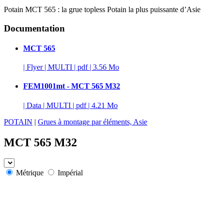
Potain MCT 565 : la grue topless Potain la plus puissante d’Asie
Documentation
MCT 565
|
Flyer
|
MULTI
|
pdf
|
3.56 Mo
FEM1001mt - MCT 565 M32
|
Data
|
MULTI
|
pdf
|
4.21 Mo
POTAIN
|
Grues à montage par éléments, Asie
MCT 565 M32
Métrique
Impérial