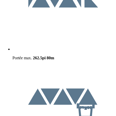
Portée max.
262.5pi
80m