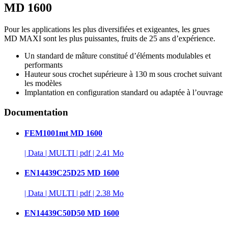
MD 1600
Pour les applications les plus diversifiées et exigeantes, les grues
MD MAXI sont les plus puissantes, fruits de 25 ans d’expérience.
Un standard de mâture constitué d’éléments modulables et
performants
Hauteur sous crochet supérieure à 130 m sous crochet suivant
les modèles
Implantation en configuration standard ou adaptée à l’ouvrage
Documentation
FEM1001mt MD 1600
|
Data
|
MULTI
|
pdf
|
2.41 Mo
EN14439C25D25 MD 1600
|
Data
|
MULTI
|
pdf
|
2.38 Mo
EN14439C50D50 MD 1600