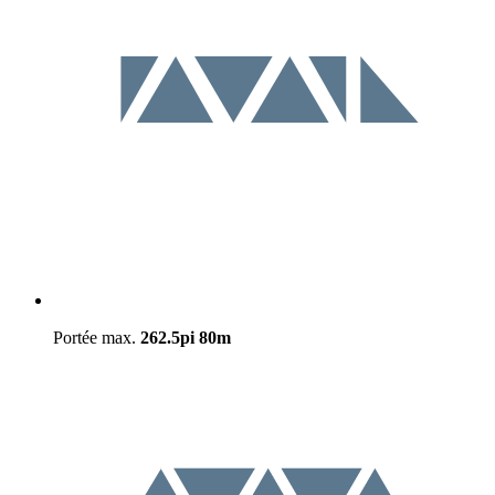
Portée max.
262.5pi
80m