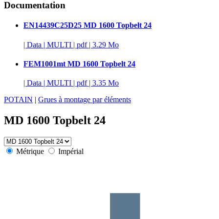
Documentation
EN14439C25D25 MD 1600 Topbelt 24
|
Data
|
MULTI
|
pdf
|
3.29 Mo
FEM1001mt MD 1600 Topbelt 24
|
Data
|
MULTI
|
pdf
|
3.35 Mo
POTAIN
|
Grues à montage par éléments
MD 1600 Topbelt 24
Métrique
Impérial