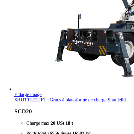
Enlarge image
SHUTTLELIFT
|
Grues à plate-forme de charge Shuttlelift
SCD20
Charge max
20 USt
18 t
Poids total
36556 livres
16582 kg