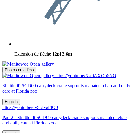
Extension de flèche
12pi
3.6m
Open gallery
Photos et vidéos
Open gallery
https://youtu.be/X-diAXOq6NQ
Shuttlelift SCD09 carrydeck crane supports manatee rehab and daily
care at Florida zoo
English
https://youtu.be/dvS5IvaFlO0
Part 2 - Shuttlelift SCD09 carrydeck crane supports manatee rehab
and daily care at Florida zoo