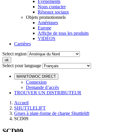
Événements
Nous contacter
Réseaux sociaux
Objets promotionnels
Amériques
Europe
Affiche de tous les produits
VIDÉOS
Carrières
Select region
Select your language
MANITOWOC DIRECT
Connexion
Demande d’accès
TROUVER UN DISTRIBUTEUR
Accueil
SHUTTLELIFT
Grues à plate-forme de charge Shuttlelift
SCD09
SCD09