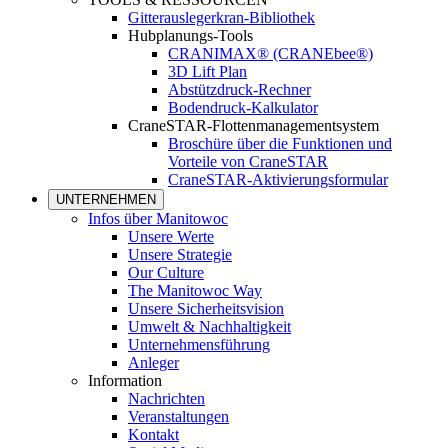
Gitterauslegerkran-Bibliothek
Hubplanungs-Tools
CRANIMAX® (CRANEbee®)
3D Lift Plan
Abstützdruck-Rechner
Bodendruck-Kalkulator
CraneSTAR-Flottenmanagementsystem
Broschüre über die Funktionen und
Vorteile von CraneSTAR
CraneSTAR-Aktivierungsformular
UNTERNEHMEN
Infos über Manitowoc
Unsere Werte
Unsere Strategie
Our Culture
The Manitowoc Way
Unsere Sicherheitsvision
Umwelt & Nachhaltigkeit
Unternehmensführung
Anleger
Information
Nachrichten
Veranstaltungen
Kontakt