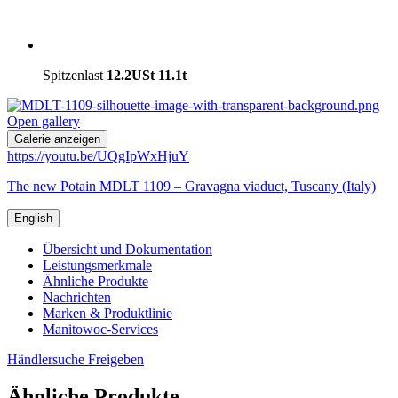
Spitzenlast
12.2USt
11.1t
Open gallery
Galerie anzeigen
https://youtu.be/UQgIpWxHjuY
The new Potain MDLT 1109 – Gravagna viaduct, Tuscany (Italy)
English
Übersicht und Dokumentation
Leistungsmerkmale
Ähnliche Produkte
Nachrichten
Marken & Produktlinie
Manitowoc-Services
Händlersuche
Freigeben
Ähnliche Produkte