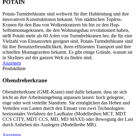
POTAIN
Potain-Turmdrehkrane sind weltweit für ihre Hubleistung und ihre
innovativen Konstruktionen bekannt. Von städtischen Topless-
Kranen für den Bau von Wolkenkratzern bis hin zu den Hup-
Selbstmontagekranen, die den Wohnungsbau revolutioniert haben,
stellt Potain mehr als 60 Arten von Turmdrehkranen her, die für eine
Vielzahl von Einsatzorten geeignet sind. Potain-Turmdrehkrane sind
für ihre Benutzerfreundlichkeit, ihren effizienten Transport und ihre
schnellen Montagezeiten bekannt. Es gibt einige Gründe, warum sie
in Skylines auf der ganzen Welt zu finden sind.
Anzeigen
Produktlinie
Obendreherkrane
Obendreherkrane (GME-Krane) sind dafür bekannt, dass sie sich
leicht an ihre Arbeitsumgebung anpassen lassen: hoch gelegene,
enge oder weit verteilte Standorte. Sie ermöglichen das Heben und
Verteilen von Lasten durch den Einsatz von zwei Technologien:
horizontales Verfahren der Laufkatze (Modellreihen MCT, MDT
CCS CITY, MDT CCS, MD, MD MAXI) oder Bewegung der Last
durch Anheben des Auslegers (Modellreihe MR).
Anzeigen