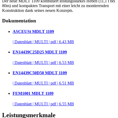
Der neue MDLT 1109 kombiniert leistungsstarkes Heben (11,1 t bei
80m) und kompakten Transport mit einer leicht zu montierenden
Konstruktion dank seines neuen Konzepts.
Dokumentation
ASCEUSt MDLT 1109
|
Datenblatt
|
MULTI
|
pdf
|
6.43 MB
EN14439C25D25 MDLT 1109
|
Datenblatt
|
MULTI
|
pdf
|
6.53 MB
EN14439C50D50 MDLT 1109
|
Datenblatt
|
MULTI
|
pdf
|
6.51 MB
FEM1001 MDLT 1109
|
Datenblatt
|
MULTI
|
pdf
|
6.55 MB
Leistungsmerkmale