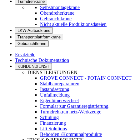
Turmdrehkrane
Selbstmontagekrane
Obendreherkrane
Gebrauchtkrane
Nicht aktuelle Produktionsdateien
LKW-Aufbaukrane
Transportplattformkrane
Gebrauchtkrane
Ersatzteile
Technische Dokumentation
KUNDENDIENST
DIENSTLEISTUNGEN
GROVE CONNECT - POTAIN CONNECT
Stahlbaureparaturen
Instandsetzung
Unfallmeldung
Eigentümerwechsel
Formular zur Garantieregistrierung
Turmdrehkran netz-Werkzeuge
Schulung
Finanzierung
Lift Solutions
Behörden-/Kommunalprodukte
TOOLS & RESSOURCEN