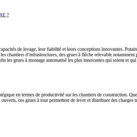
RE ?
pacités de levage, leur fiabilité et leurs conceptions innovantes. Potai
 les chantiers d’infrastructures, des grues à flèche relevable notamment p
in les grues à montage automatisé les plus innovantes qui soient et qui t
égique en termes de productivité sur les chantiers de construction. Que c
verts, ces grues à tour permettent de lever et distribuer des charges trè