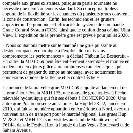
comparée aux grues existantes, puisque sa partie tournante ne
nécessite que neuf conteneurs standard. Sa conception topless
apporte de la flexibilité sur les chantiers où plusieurs grues couvrent
la zone de construction. Enfin, les techniciens et les grutiers
apprécieront l’ergonomie et l’efficacité du système de commande
Crane Control System (CCS), ainsi que le confort de sa cabine Ultra
View. L’expédition de la première grue est prévue pour juillet 2020.
« Nous souhaitons mettre sur le marché une grue puissante au
design compact, économique à l’exploitation mais sans
compromettre les performances », a déclaré Thibaut Le Besnerais. «
En outre, la MDT 569 peut être entièrement assemblée et montée en
seulement deux jours grâce aux nombreuses caractéristiques qui
permettent de gagner du temps au montage, avec notamment les
connexions rapides de la flèche et la contre-flèche »
L’annonce de la nouvelle grue MDT 569 s’ajoute au lancement de
la grue à tour Potain MRH 175, une nouvelle grue topless à flèche
relevable hydraulique qui fait ses débuts à CONEXPO 2020. Une
autre grue Potain présente au salon est la Hup M 28-22, lancée en
2019, qui fait sa première apparition en Amérique du Nord, avec un
nouveau train de transport pour le marché régional. Les grues Hup
M 28-22 et MRH 175 sont visibles au stand de Manitowoc, n°
F6144, dans le Festival Lot, à l’angle du Las Vegas Boulevard et de
Sahara Avenue.