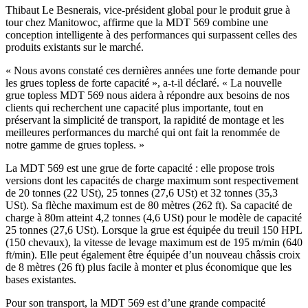
Thibaut Le Besnerais, vice-président global pour le produit grue à
tour chez Manitowoc, affirme que la MDT 569 combine une
conception intelligente à des performances qui surpassent celles des
produits existants sur le marché.
« Nous avons constaté ces dernières années une forte demande pour
les grues topless de forte capacité », a-t-il déclaré. « La nouvelle
grue topless MDT 569 nous aidera à répondre aux besoins de nos
clients qui recherchent une capacité plus importante, tout en
préservant la simplicité de transport, la rapidité de montage et les
meilleures performances du marché qui ont fait la renommée de
notre gamme de grues topless. »
La MDT 569 est une grue de forte capacité : elle propose trois
versions dont les capacités de charge maximum sont respectivement
de 20 tonnes (22 USt), 25 tonnes (27,6 USt) et 32 tonnes (35,3
USt). Sa flèche maximum est de 80 mètres (262 ft). Sa capacité de
charge à 80m atteint 4,2 tonnes (4,6 USt) pour le modèle de capacité
25 tonnes (27,6 USt). Lorsque la grue est équipée du treuil 150 HPL
(150 chevaux), la vitesse de levage maximum est de 195 m/min (640
ft/min). Elle peut également être équipée d’un nouveau châssis croix
de 8 mètres (26 ft) plus facile à monter et plus économique que les
bases existantes.
Pour son transport, la MDT 569 est d’une grande compacité