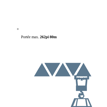
Portée max.
262pi
80m