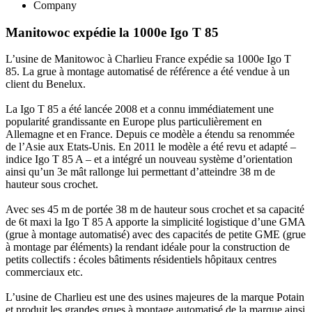
Company
Manitowoc expédie la 1000e Igo T 85
L’usine de Manitowoc à Charlieu France expédie sa 1000e Igo T
85. La grue à montage automatisé de référence a été vendue à un
client du Benelux.
La Igo T 85 a été lancée 2008 et a connu immédiatement une
popularité grandissante en Europe plus particulièrement en
Allemagne et en France. Depuis ce modèle a étendu sa renommée
de l’Asie aux Etats-Unis. En 2011 le modèle a été revu et adapté –
indice Igo T 85 A – et a intégré un nouveau système d’orientation
ainsi qu’un 3e mât rallonge lui permettant d’atteindre 38 m de
hauteur sous crochet.
Avec ses 45 m de portée 38 m de hauteur sous crochet et sa capacité
de 6t maxi la Igo T 85 A apporte la simplicité logistique d’une GMA
(grue à montage automatisé) avec des capacités de petite GME (grue
à montage par éléments) la rendant idéale pour la construction de
petits collectifs : écoles bâtiments résidentiels hôpitaux centres
commerciaux etc.
L’usine de Charlieu est une des usines majeures de la marque Potain
et produit les grandes grues à montage automatisé de la marque ainsi