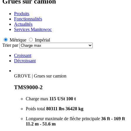
Grues sur camion
Produits
Fonctionnalités
Actualités
Services Manitowoc
Métrique
Impérial
Trier par
Croissant
Décroissant
GROVE
|
Grues sur camion
TMS9000-2
Charge max
115 USt
100 t
Poids total
80311 lbs
36428 kg
Longueur maximale de flèche principale
36 ft - 169 ft
11.2 m - 51.6 m