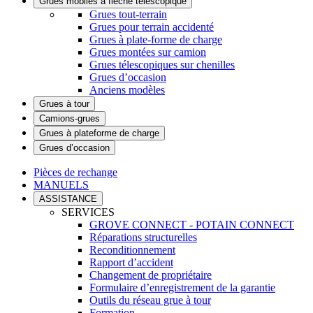
Grues mobiles à flèche télescopique
Grues tout-terrain
Grues pour terrain accidenté
Grues à plate-forme de charge
Grues montées sur camion
Grues télescopiques sur chenilles
Grues d’occasion
Anciens modèles
Grues à tour
Camions-grues
Grues à plateforme de charge
Grues d’occasion
Pièces de rechange
MANUELS
ASSISTANCE
SERVICES
GROVE CONNECT - POTAIN CONNECT
Réparations structurelles
Reconditionnement
Rapport d’accident
Changement de propriétaire
Formulaire d’enregistrement de la garantie
Outils du réseau grue à tour
Formation