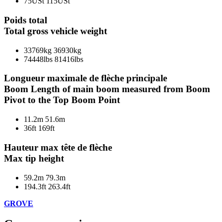
75USt
115USt
Poids total
Total gross vehicle weight
33769kg
36930kg
74448lbs
81416lbs
Longueur maximale de flèche principale
Boom Length of main boom measured from Boom
Pivot to the Top Boom Point
11.2m
51.6m
36ft
169ft
Hauteur max tête de flèche
Max tip height
59.2m
79.3m
194.3ft
263.4ft
GROVE