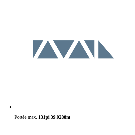
Portée max.
131pi
39.9288m