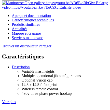
Open gallery
https://youtu.be/AB6P-oBbGiw
Enlarge
video
https://youtu.be/rrkw7EuCjXc
Enlarge video
Aperçu et documentation
Caractéristiques techniques
Produits similaires
Actualités
Marque et Gamme
Services manitowoc
Trouver un distributeur
Partager
Caractéristiques
Description
Variable mast heights
Multiple operational jib configurations
Optional Vision cab
14.8 x 14.8 ft footprint
Wireless remote control
480v three-phase power hookup
Voir plus