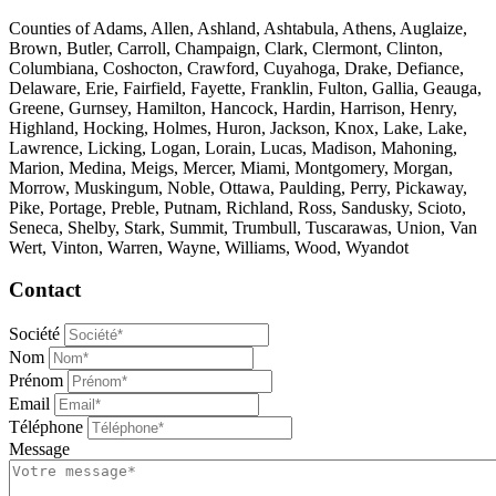
Counties of Adams, Allen, Ashland, Ashtabula, Athens, Auglaize,
Brown, Butler, Carroll, Champaign, Clark, Clermont, Clinton,
Columbiana, Coshocton, Crawford, Cuyahoga, Drake, Defiance,
Delaware, Erie, Fairfield, Fayette, Franklin, Fulton, Gallia, Geauga,
Greene, Gurnsey, Hamilton, Hancock, Hardin, Harrison, Henry,
Highland, Hocking, Holmes, Huron, Jackson, Knox, Lake, Lake,
Lawrence, Licking, Logan, Lorain, Lucas, Madison, Mahoning,
Marion, Medina, Meigs, Mercer, Miami, Montgomery, Morgan,
Morrow, Muskingum, Noble, Ottawa, Paulding, Perry, Pickaway,
Pike, Portage, Preble, Putnam, Richland, Ross, Sandusky, Scioto,
Seneca, Shelby, Stark, Summit, Trumbull, Tuscarawas, Union, Van
Wert, Vinton, Warren, Wayne, Williams, Wood, Wyandot
Contact
Société
Nom
Prénom
Email
Téléphone
Message