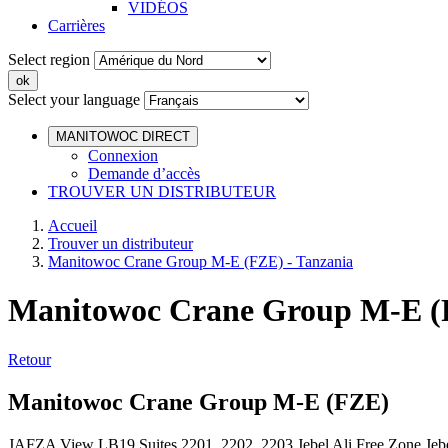
VIDÉOS
Carrières
Select region
Select your language
MANITOWOC DIRECT
Connexion
Demande d’accès
TROUVER UN DISTRIBUTEUR
Accueil
Trouver un distributeur
Manitowoc Crane Group M-E (FZE) - Tanzania
Manitowoc Crane Group M-E (F
Retour
Manitowoc Crane Group M-E (FZE)
JAFZA View LB19 Suites 2201, 2202, 2203 Jebel Ali Free Zone Je