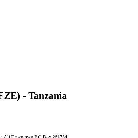
ZE) - Tanzania
bel Ali Downtown P.O.Box 261734