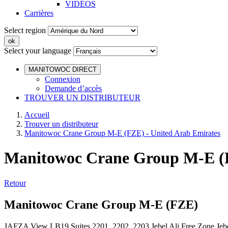
VIDÉOS
Carrières
Select region
Select your language
MANITOWOC DIRECT
Connexion
Demande d’accès
TROUVER UN DISTRIBUTEUR
Accueil
Trouver un distributeur
Manitowoc Crane Group M-E (FZE) - United Arab Emirates
Manitowoc Crane Group M-E (F
Retour
Manitowoc Crane Group M-E (FZE)
JAFZA View LB19 Suites 2201, 2202, 2203 Jebel Ali Free Zone Je