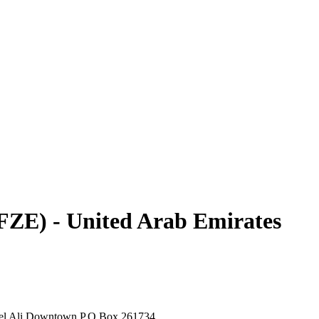
ZE) - United Arab Emirates
bel Ali Downtown P.O.Box 261734