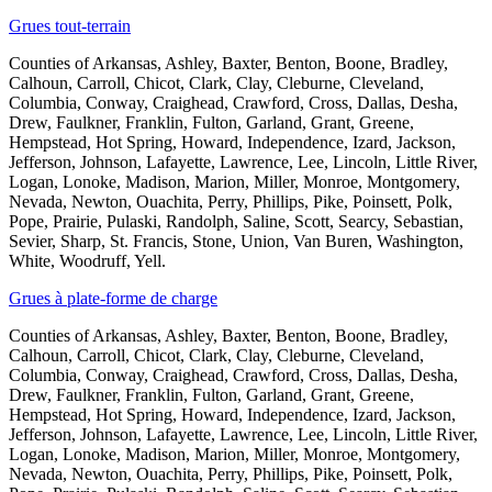
Grues tout-terrain
Counties of Arkansas, Ashley, Baxter, Benton, Boone, Bradley,
Calhoun, Carroll, Chicot, Clark, Clay, Cleburne, Cleveland,
Columbia, Conway, Craighead, Crawford, Cross, Dallas, Desha,
Drew, Faulkner, Franklin, Fulton, Garland, Grant, Greene,
Hempstead, Hot Spring, Howard, Independence, Izard, Jackson,
Jefferson, Johnson, Lafayette, Lawrence, Lee, Lincoln, Little River,
Logan, Lonoke, Madison, Marion, Miller, Monroe, Montgomery,
Nevada, Newton, Ouachita, Perry, Phillips, Pike, Poinsett, Polk,
Pope, Prairie, Pulaski, Randolph, Saline, Scott, Searcy, Sebastian,
Sevier, Sharp, St. Francis, Stone, Union, Van Buren, Washington,
White, Woodruff, Yell.
Grues à plate-forme de charge
Counties of Arkansas, Ashley, Baxter, Benton, Boone, Bradley,
Calhoun, Carroll, Chicot, Clark, Clay, Cleburne, Cleveland,
Columbia, Conway, Craighead, Crawford, Cross, Dallas, Desha,
Drew, Faulkner, Franklin, Fulton, Garland, Grant, Greene,
Hempstead, Hot Spring, Howard, Independence, Izard, Jackson,
Jefferson, Johnson, Lafayette, Lawrence, Lee, Lincoln, Little River,
Logan, Lonoke, Madison, Marion, Miller, Monroe, Montgomery,
Nevada, Newton, Ouachita, Perry, Phillips, Pike, Poinsett, Polk,