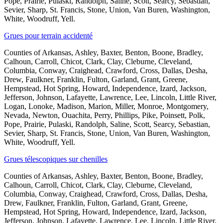
Pope, Prairie, Pulaski, Randolph, Saline, Scott, Searcy, Sebastian,
Sevier, Sharp, St. Francis, Stone, Union, Van Buren, Washington,
White, Woodruff, Yell.
Grues pour terrain accidenté
Counties of Arkansas, Ashley, Baxter, Benton, Boone, Bradley,
Calhoun, Carroll, Chicot, Clark, Clay, Cleburne, Cleveland,
Columbia, Conway, Craighead, Crawford, Cross, Dallas, Desha,
Drew, Faulkner, Franklin, Fulton, Garland, Grant, Greene,
Hempstead, Hot Spring, Howard, Independence, Izard, Jackson,
Jefferson, Johnson, Lafayette, Lawrence, Lee, Lincoln, Little River,
Logan, Lonoke, Madison, Marion, Miller, Monroe, Montgomery,
Nevada, Newton, Ouachita, Perry, Phillips, Pike, Poinsett, Polk,
Pope, Prairie, Pulaski, Randolph, Saline, Scott, Searcy, Sebastian,
Sevier, Sharp, St. Francis, Stone, Union, Van Buren, Washington,
White, Woodruff, Yell.
Grues télescopiques sur chenilles
Counties of Arkansas, Ashley, Baxter, Benton, Boone, Bradley,
Calhoun, Carroll, Chicot, Clark, Clay, Cleburne, Cleveland,
Columbia, Conway, Craighead, Crawford, Cross, Dallas, Desha,
Drew, Faulkner, Franklin, Fulton, Garland, Grant, Greene,
Hempstead, Hot Spring, Howard, Independence, Izard, Jackson,
Jefferson, Johnson, Lafayette, Lawrence, Lee, Lincoln, Little River,