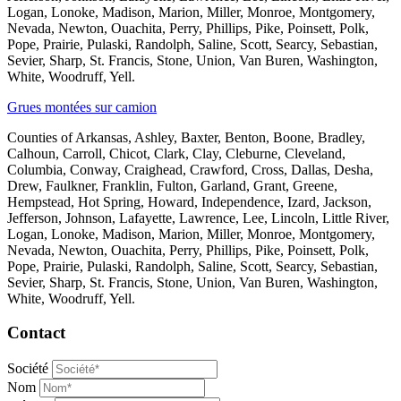
Logan, Lonoke, Madison, Marion, Miller, Monroe, Montgomery,
Nevada, Newton, Ouachita, Perry, Phillips, Pike, Poinsett, Polk,
Pope, Prairie, Pulaski, Randolph, Saline, Scott, Searcy, Sebastian,
Sevier, Sharp, St. Francis, Stone, Union, Van Buren, Washington,
White, Woodruff, Yell.
Grues montées sur camion
Counties of Arkansas, Ashley, Baxter, Benton, Boone, Bradley,
Calhoun, Carroll, Chicot, Clark, Clay, Cleburne, Cleveland,
Columbia, Conway, Craighead, Crawford, Cross, Dallas, Desha,
Drew, Faulkner, Franklin, Fulton, Garland, Grant, Greene,
Hempstead, Hot Spring, Howard, Independence, Izard, Jackson,
Jefferson, Johnson, Lafayette, Lawrence, Lee, Lincoln, Little River,
Logan, Lonoke, Madison, Marion, Miller, Monroe, Montgomery,
Nevada, Newton, Ouachita, Perry, Phillips, Pike, Poinsett, Polk,
Pope, Prairie, Pulaski, Randolph, Saline, Scott, Searcy, Sebastian,
Sevier, Sharp, St. Francis, Stone, Union, Van Buren, Washington,
White, Woodruff, Yell.
Contact
Société
Nom