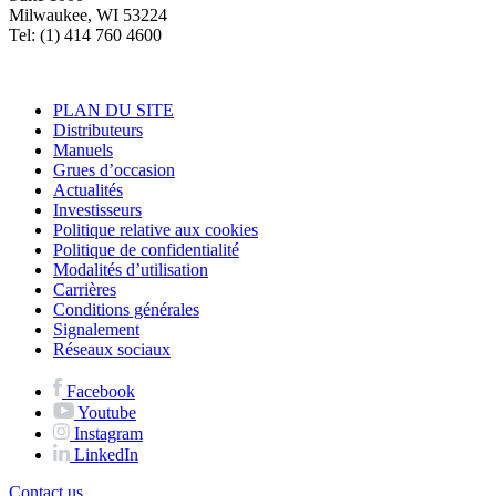
Milwaukee, WI 53224
Tel: (1) 414 760 4600
PLAN DU SITE
Distributeurs
Manuels
Grues d’occasion
Actualités
Investisseurs
Politique relative aux cookies
Politique de confidentialité
Modalités d’utilisation
Carrières
Conditions générales
Signalement
Réseaux sociaux
Facebook
Youtube
Instagram
LinkedIn
Contact us