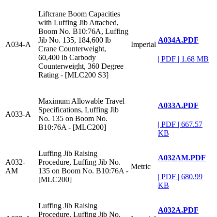
Liftcrane Boom Capacities
with Luffing Jib Attached,
Boom No. B10:76A, Luffing
A034A.PDF
Jib No. 135, 184,600 lb
A034-A
Imperial
Crane Counterweight,
60,400 lb Carbody
|
PDF
|
1.68 MB
Counterweight, 360 Degree
Rating - [MLC200 S3]
Maximum Allowable Travel
A033A.PDF
Specifications, Luffing Jib
A033-A
No. 135 on Boom No.
|
PDF
|
667.57
B10:76A - [MLC200]
KB
Luffing Jib Raising
A032AM.PDF
A032-
Procedure, Luffing Jib No.
Metric
AM
135 on Boom No. B10:76A -
|
PDF
|
680.99
[MLC200]
KB
Luffing Jib Raising
A032A.PDF
Procedure, Luffing Jib No.