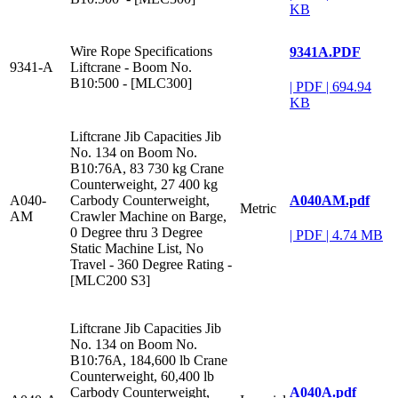
KB
Wire Rope Specifications
9341A.PDF
9341-A
Liftcrane - Boom No.
B10:500 - [MLC300]
|
PDF
|
694.94
KB
Liftcrane Jib Capacities Jib
No. 134 on Boom No.
B10:76A, 83 730 kg Crane
Counterweight, 27 400 kg
A040AM.pdf
A040-
Carbody Counterweight,
Metric
AM
Crawler Machine on Barge,
0 Degree thru 3 Degree
|
PDF
|
4.74 MB
Static Machine List, No
Travel - 360 Degree Rating -
[MLC200 S3]
Liftcrane Jib Capacities Jib
No. 134 on Boom No.
B10:76A, 184,600 lb Crane
Counterweight, 60,400 lb
A040A.pdf
Carbody Counterweight,