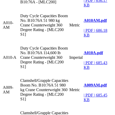
|
PDF
|
656.17
B10:76A - [MLC200]
KB
Duty Cycle Capacities Boom
A010AM.pdf
No. B10:76A 51 980 kg
A010-
Crane Counterweight 360
Metric
AM
Degree Rating - [MLC200
|
PDF
|
686.18
S1]
KB
Duty Cycle Capacities Boom
A010A.pdf
No. B10:76A 114,600 lb
A010-A
Crane Counterweight 360
Imperial
Degree Rating - [MLC200
|
PDF
|
685.43
S1]
KB
Clamshell/Grapple Capacities
A009AM.pdf
Boom No. B10:76A 51 980
A009-
kg Crane Counterweight 360
Metric
AM
Degree Rating - [MLC200
|
PDF
|
685.45
S1]
KB
Clamshell/Grapple Capacities