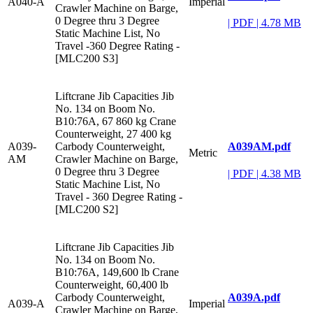
A040-A
Imperial
Crawler Machine on Barge,
0 Degree thru 3 Degree
|
PDF
|
4.78 MB
Static Machine List, No
Travel -360 Degree Rating -
[MLC200 S3]
Liftcrane Jib Capacities Jib
No. 134 on Boom No.
B10:76A, 67 860 kg Crane
Counterweight, 27 400 kg
A039AM.pdf
A039-
Carbody Counterweight,
Metric
AM
Crawler Machine on Barge,
0 Degree thru 3 Degree
|
PDF
|
4.38 MB
Static Machine List, No
Travel - 360 Degree Rating -
[MLC200 S2]
Liftcrane Jib Capacities Jib
No. 134 on Boom No.
B10:76A, 149,600 lb Crane
Counterweight, 60,400 lb
A039A.pdf
Carbody Counterweight,
A039-A
Imperial
Crawler Machine on Barge,