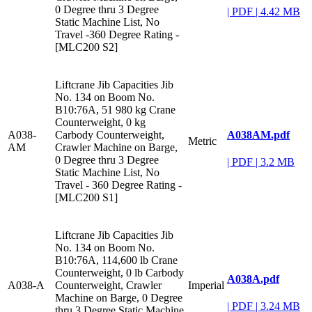
0 Degree thru 3 Degree
|
PDF
|
4.42 MB
Static Machine List, No
Travel -360 Degree Rating -
[MLC200 S2]
Liftcrane Jib Capacities Jib
No. 134 on Boom No.
B10:76A, 51 980 kg Crane
Counterweight, 0 kg
A038AM.pdf
A038-
Carbody Counterweight,
Metric
AM
Crawler Machine on Barge,
0 Degree thru 3 Degree
|
PDF
|
3.2 MB
Static Machine List, No
Travel - 360 Degree Rating -
[MLC200 S1]
Liftcrane Jib Capacities Jib
No. 134 on Boom No.
B10:76A, 114,600 lb Crane
Counterweight, 0 lb Carbody
A038A.pdf
A038-A
Counterweight, Crawler
Imperial
Machine on Barge, 0 Degree
|
PDF
|
3.24 MB
thru 3 Degree Static Machine