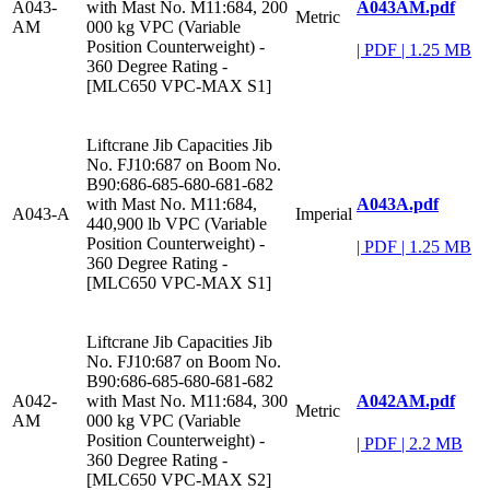
A043AM.pdf
A043-
with Mast No. M11:684, 200
Metric
AM
000 kg VPC (Variable
Position Counterweight) -
|
PDF
|
1.25 MB
360 Degree Rating -
[MLC650 VPC-MAX S1]
Liftcrane Jib Capacities Jib
No. FJ10:687 on Boom No.
B90:686-685-680-681-682
A043A.pdf
with Mast No. M11:684,
A043-A
Imperial
440,900 lb VPC (Variable
Position Counterweight) -
|
PDF
|
1.25 MB
360 Degree Rating -
[MLC650 VPC-MAX S1]
Liftcrane Jib Capacities Jib
No. FJ10:687 on Boom No.
B90:686-685-680-681-682
A042AM.pdf
A042-
with Mast No. M11:684, 300
Metric
AM
000 kg VPC (Variable
Position Counterweight) -
|
PDF
|
2.2 MB
360 Degree Rating -
[MLC650 VPC-MAX S2]