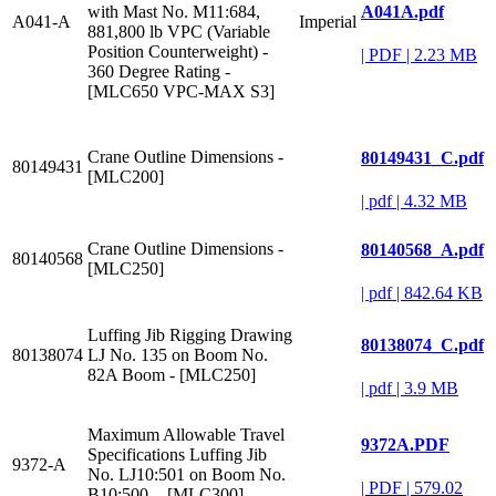
A041A.pdf
with Mast No. M11:684,
A041-A
Imperial
881,800 lb VPC (Variable
Position Counterweight) -
|
PDF
|
2.23 MB
360 Degree Rating -
[MLC650 VPC-MAX S3]
Crane Outline Dimensions -
80149431_C.pdf
80149431
[MLC200]
|
pdf
|
4.32 MB
Crane Outline Dimensions -
80140568_A.pdf
80140568
[MLC250]
|
pdf
|
842.64 KB
Luffing Jib Rigging Drawing
80138074_C.pdf
80138074
LJ No. 135 on Boom No.
82A Boom - [MLC250]
|
pdf
|
3.9 MB
Maximum Allowable Travel
9372A.PDF
Specifications Luffing Jib
9372-A
No. LJ10:501 on Boom No.
|
PDF
|
579.02
B10:500 - [MLC300]