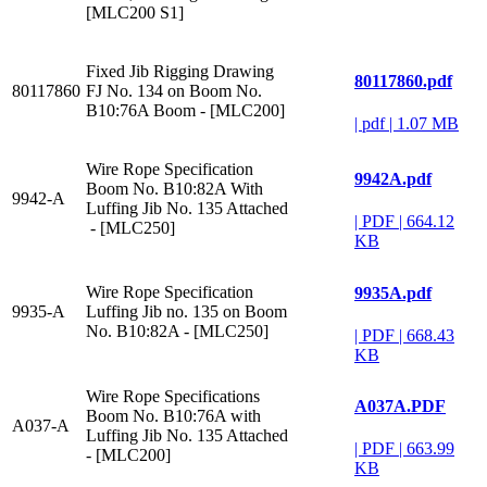
[MLC200 S1]
Fixed Jib Rigging Drawing
80117860.pdf
80117860
FJ No. 134 on Boom No.
B10:76A Boom - [MLC200]
|
pdf
|
1.07 MB
Wire Rope Specification
9942A.pdf
Boom No. B10:82A With
9942-A
Luffing Jib No. 135 Attached
|
PDF
|
664.12
- [MLC250]
KB
Wire Rope Specification
9935A.pdf
9935-A
Luffing Jib no. 135 on Boom
No. B10:82A - [MLC250]
|
PDF
|
668.43
KB
Wire Rope Specifications
A037A.PDF
Boom No. B10:76A with
A037-A
Luffing Jib No. 135 Attached
|
PDF
|
663.99
- [MLC200]
KB