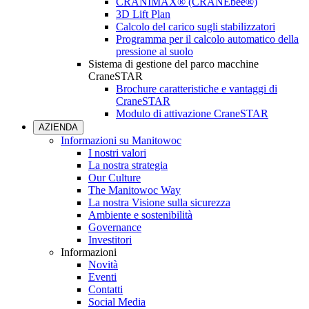
CRANIMAX® (CRANEbee®)
3D Lift Plan
Calcolo del carico sugli stabilizzatori
Programma per il calcolo automatico della
pressione al suolo
Sistema di gestione del parco macchine
CraneSTAR
Brochure caratteristiche e vantaggi di
CraneSTAR
Modulo di attivazione CraneSTAR
AZIENDA
Informazioni su Manitowoc
I nostri valori
La nostra strategia
Our Culture
The Manitowoc Way
La nostra Visione sulla sicurezza
Ambiente e sostenibilità
Governance
Investitori
Informazioni
Novità
Eventi
Contatti
Social Media