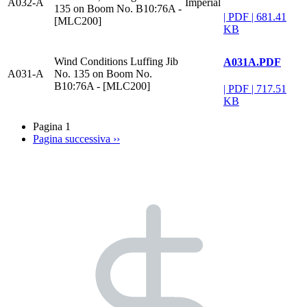
A032-A
Imperial
135 on Boom No. B10:76A -
|
PDF
|
681.41
[MLC200]
KB
Wind Conditions Luffing Jib
A031A.PDF
A031-A
No. 135 on Boom No.
B10:76A - [MLC200]
|
PDF
|
717.51
KB
Pagina 1
Pagina successiva
››