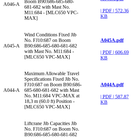
Boom B90:686-685-680-
A046-A
681-682 with Mast No.
|
PDF
|
572.36
M11:684 - [MLC650 VPC-
KB
MAX]
Wind Conditions Fixed Jib
A045A.pdf
No. FJ10:687 on Boom
A045-A
B90:686-685-680-681-682
with Mast No. M11:684 -
|
PDF
|
606.69
[MLC650 VPC-MAX]
KB
Maximum Allowable Travel
Specifications Fixed Jib No.
A044A.pdf
FJ10:687 on Boom B90:686-
A044-A
685-680-681-682 with Mast
No. M11:684 VPC-MAX at
|
PDF
|
587.87
18,3 m (60.0 ft) Position -
KB
[MLC650 VPC-MAX]
Liftcrane Jib Capacities Jib
No. FJ10:687 on Boom No.
B90:686-685-680-681-682