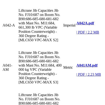
Liftcrane Jib Capacities Jib
No. FJ10:687 on Boom No.
B90:686-685-680-681-682
A042A.pdf
with Mast No. M11:684,
A042-A
Imperial
661,300 lb VPC (Variable
Position Counterweight) -
|
PDF
|
2.2 MB
360 Degree Rating -
[MLC650 VPC-MAX S2]
Liftcrane Jib Capacities Jib
No. FJ10:687 on Boom No.
B90:686-685-680-681-682
A041AM.pdf
A041-
with Mast No. M11:684, 400
Metric
AM
000 kg VPC (Variable
Position Counterweight) -
|
PDF
|
2.23 MB
360 Degree Rating -
[MLC650 VPC-MAX S3]
Liftcrane Jib Capacities Jib
No. FJ10:687 on Boom No.
B90:686-685-680-681-682