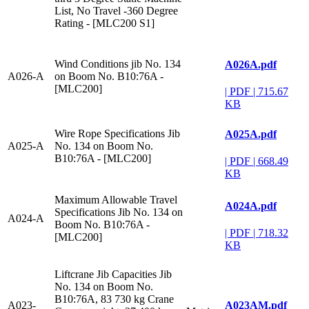
List, No Travel -360 Degree
Rating - [MLC200 S1]
Wind Conditions jib No. 134
A026A.pdf
A026-A
on Boom No. B10:76A -
[MLC200]
|
PDF
|
715.67
KB
Wire Rope Specifications Jib
A025A.pdf
A025-A
No. 134 on Boom No.
B10:76A - [MLC200]
|
PDF
|
668.49
KB
Maximum Allowable Travel
A024A.pdf
Specifications Jib No. 134 on
A024-A
Boom No. B10:76A -
|
PDF
|
718.32
[MLC200]
KB
Liftcrane Jib Capacities Jib
No. 134 on Boom No.
B10:76A, 83 730 kg Crane
A023AM.pdf
A023-