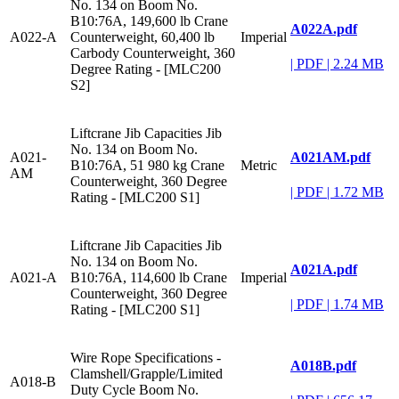
No. 134 on Boom No.
B10:76A, 149,600 lb Crane
A022A.pdf
A022-A
Counterweight, 60,400 lb
Imperial
Carbody Counterweight, 360
|
PDF
|
2.24 MB
Degree Rating - [MLC200
S2]
Liftcrane Jib Capacities Jib
No. 134 on Boom No.
A021AM.pdf
A021-
B10:76A, 51 980 kg Crane
Metric
AM
Counterweight, 360 Degree
|
PDF
|
1.72 MB
Rating - [MLC200 S1]
Liftcrane Jib Capacities Jib
No. 134 on Boom No.
A021A.pdf
A021-A
B10:76A, 114,600 lb Crane
Imperial
Counterweight, 360 Degree
|
PDF
|
1.74 MB
Rating - [MLC200 S1]
Wire Rope Specifications -
A018B.pdf
Clamshell/Grapple/Limited
A018-B
Duty Cycle Boom No.