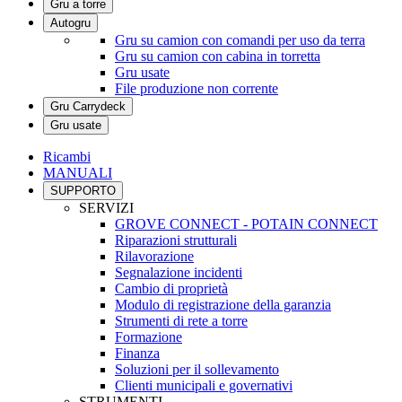
Gru a torre
Autogru
Gru su camion con comandi per uso da terra
Gru su camion con cabina in torretta
Gru usate
File produzione non corrente
Gru Carrydeck
Gru usate
Ricambi
MANUALI
SUPPORTO
SERVIZI
GROVE CONNECT - POTAIN CONNECT
Riparazioni strutturali
Rilavorazione
Segnalazione incidenti
Cambio di proprietà
Modulo di registrazione della garanzia
Strumenti di rete a torre
Formazione
Finanza
Soluzioni per il sollevamento
Clienti municipali e governativi
STRUMENTI