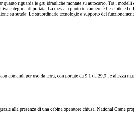
quanto riguarda le gru idrauliche montate su autocarro. Tra i modelli d
iva categoria di portata. La messa a punto in cantiere è flessibile ed effi
zione su strada. Le straordinarie tecnologie a supporto del funzionamen
con comandi per uso da terra, con portate da 9,1 t a 29,9 t e altezza m
 grazie alla presenza di una cabina operatore chiusa. National Crane pro