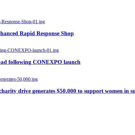
enhanced Rapid Response Shop
 road following CONEXPO launch
rity drive generates $50,000 to support women in su