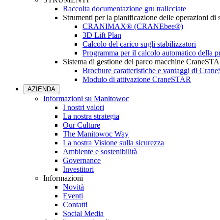
Raccolta documentazione gru tralicciate
Strumenti per la pianificazione delle operazioni di
CRANIMAX® (CRANEbee®)
3D Lift Plan
Calcolo del carico sugli stabilizzatori
Programma per il calcolo automatico della pr
Sistema di gestione del parco macchine CraneST
Brochure caratteristiche e vantaggi di Cra
Modulo di attivazione CraneSTAR
AZIENDA
Informazioni su Manitowoc
I nostri valori
La nostra strategia
Our Culture
The Manitowoc Way
La nostra Visione sulla sicurezza
Ambiente e sostenibilità
Governance
Investitori
Informazioni
Novità
Eventi
Contatti
Social Media