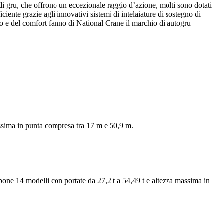
i gru, che offrono un eccezionale raggio d’azione, molti sono dotati
ciente grazie agli innovativi sistemi di intelaiature di sostegno di
to e del comfort fanno di National Crane il marchio di autogru
assima in punta compresa tra 17 m e 50,9 m.
pone 14 modelli con portate da 27,2 t a 54,49 t e altezza massima in