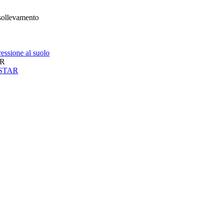
 sollevamento
essione al suolo
AR
neSTAR