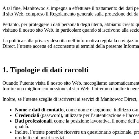
A tal fine, Manitowoc si impegna a effettuare il trattamento dei dati per
il sito Web, compreso il Regolamento generale sulla protezione dei d
Pertanto, per proteggere i dati personali degli utenti, abbiamo creato q
visitano il nostro sito Web, in particolare quando si iscrivono alla se
La politica sulla privacy descritta nell’informativa regola la navigazi
Direct, l’utente accetta ed acconsente ai termini della presente Informa
1. Tipologie di dati raccolti
Quando l’utente visita il nostro sito Web, raccogliamo automaticamente da
fornire una migliore connessione al sito Web. Potremmo inoltre tenere tr
Inoltre, se l’utente sceglie di iscriversi ai servizi di Manitowoc Direct,
Nome e dati di contatto
, come nome e cognome, indirizzo e-mai
Credenziali
(password), utilizzate per l’autenticazione e l’acce
Dati professionali
, come la posizione lavorativa, il nome dell’a
qualità.
Inoltre, l’utente potrebbe ricevere un questionario opzionale, pro
prodotti e ai nostri servizi.