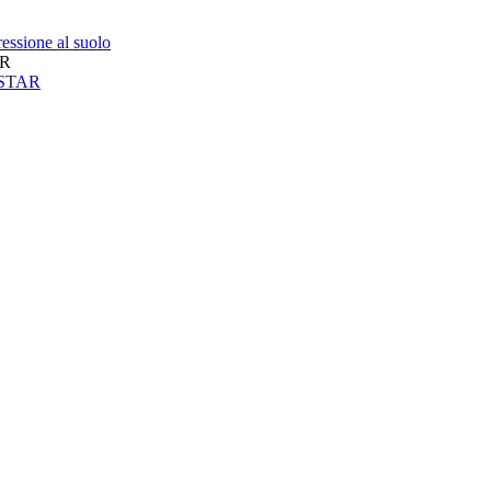
essione al suolo
AR
neSTAR