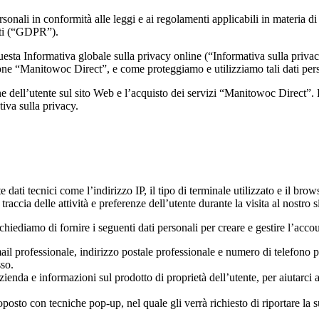
sonali in conformità alle leggi e ai regolamenti applicabili in materia di
ati (“GDPR”).
uesta Informativa globale sulla privacy online (“Informativa sulla privac
zione “Manitowoc Direct”, e come proteggiamo e utilizziamo tali dati pers
one dell’utente sul sito Web e l’acquisto dei servizi “Manitowoc Direct”
tiva sulla privacy.
ti tecnici come l’indirizzo IP, il tipo di terminale utilizzato e il brows
accia delle attività e preferenze dell’utente durante la visita al nostro
 chiediamo di fornire i seguenti dati personali per creare e gestire l’acco
l professionale, indirizzo postale professionale e numero di telefono p
sso.
zienda e informazioni sul prodotto di proprietà dell’utente, per aiutarci a
posto con tecniche pop-up, nel quale gli verrà richiesto di riportare la s