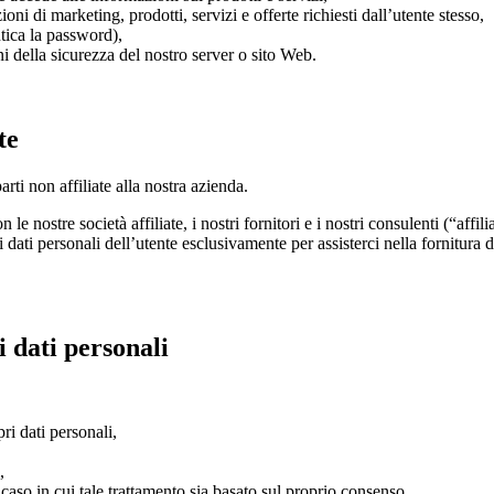
oni di marketing, prodotti, servizi e offerte richiesti dall’utente stesso,
tica la password),
ni della sicurezza del nostro server o sito Web.
te
ti non affiliate alla nostra azienda.
 nostre società affiliate, i nostri fornitori e i nostri consulenti (“affili
e i dati personali dell’utente esclusivamente per assisterci nella fornitura 
i dati personali
pri dati personali,
,
,
 caso in cui tale trattamento sia basato sul proprio consenso,