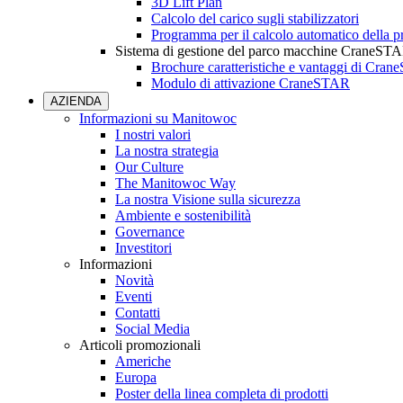
3D Lift Plan
Calcolo del carico sugli stabilizzatori
Programma per il calcolo automatico della pr
Sistema di gestione del parco macchine CraneST
Brochure caratteristiche e vantaggi di Cra
Modulo di attivazione CraneSTAR
AZIENDA
Informazioni su Manitowoc
I nostri valori
La nostra strategia
Our Culture
The Manitowoc Way
La nostra Visione sulla sicurezza
Ambiente e sostenibilità
Governance
Investitori
Informazioni
Novità
Eventi
Contatti
Social Media
Articoli promozionali
Americhe
Europa
Poster della linea completa di prodotti