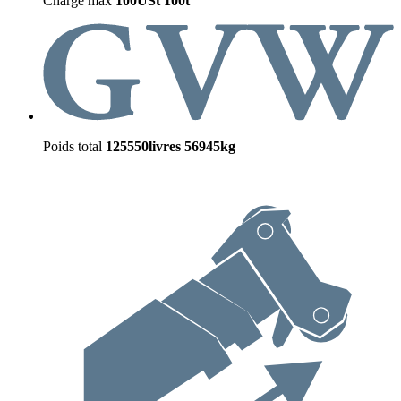
Charge max
100USt
100t
Poids total
125550livres
56945kg