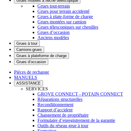
Grues mobiles à flèche télescopique
Grues tout-terrain
Grues pour terrain accidenté
Grues à plate-forme de charge
Grues montées sur camion
Grues télescopiques sur chenilles
Grues d’occasion
Anciens modèles
Grues à tour
Camions-grues
Grues à plateforme de charge
Grues d’occasion
Pièces de rechange
MANUELS
ASSISTANCE
SERVICES
GROVE CONNECT - POTAIN CONNECT
Réparations structurelles
Reconditionnement
Rapport d’accident
Changement de propriétaire
Formulaire d’enregistrement de la garantie
Outils du réseau grue à tour
Formation