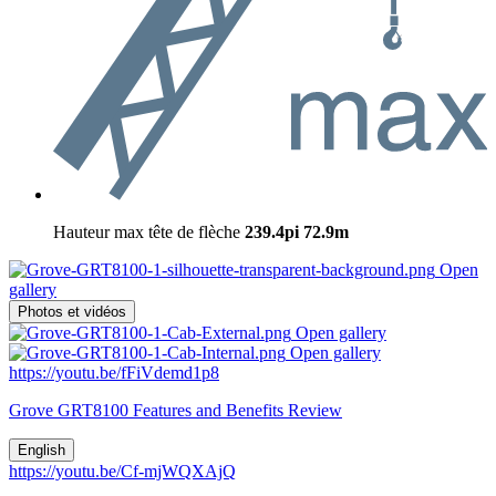
Hauteur max tête de flèche
239.4pi
72.9m
Open
gallery
Photos et vidéos
Open gallery
Open gallery
https://youtu.be/fFiVdemd1p8
Grove GRT8100 Features and Benefits Review
English
https://youtu.be/Cf-mjWQXAjQ