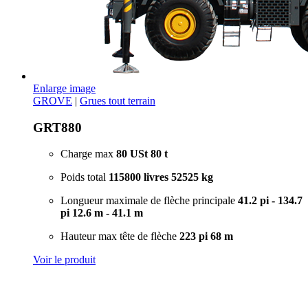
Enlarge image
GROVE
|
Grues tout terrain
GRT880
Charge max
80 USt
80 t
Poids total
115800 livres
52525 kg
Longueur maximale de flèche principale
41.2 pi - 134.7
pi
12.6 m - 41.1 m
Hauteur max tête de flèche
223 pi
68 m
Voir le produit