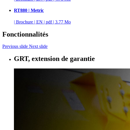
RT880 | Metric
|
Brochure
|
EN
|
pdf
|
3.77 Mo
Fonctionnalités
Previous slide
Next slide
GRT, extension de garantie