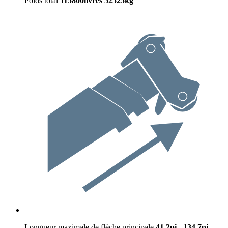
Poids total
115800livres
52525kg
Longueur maximale de flèche principale
41.2pi - 134.7pi