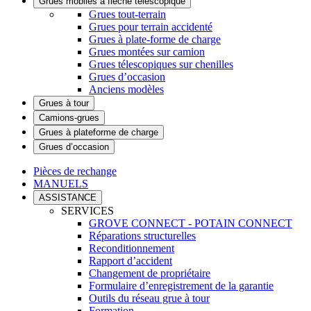
Grues mobiles à flèche télescopique
Grues tout-terrain
Grues pour terrain accidenté
Grues à plate-forme de charge
Grues montées sur camion
Grues télescopiques sur chenilles
Grues d’occasion
Anciens modèles
Grues à tour
Camions-grues
Grues à plateforme de charge
Grues d’occasion
Pièces de rechange
MANUELS
ASSISTANCE
SERVICES
GROVE CONNECT - POTAIN CONNECT
Réparations structurelles
Reconditionnement
Rapport d’accident
Changement de propriétaire
Formulaire d’enregistrement de la garantie
Outils du réseau grue à tour
Formation