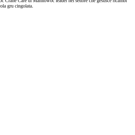
woc Crane Care di Manitowoc leader nel settore che gestisce ricambi
ola gru cingolata.