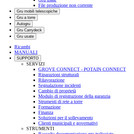
File produzione non corrente
Gru mobili telescopiche
Gru a torre
Autogru
Gru Carrydeck
Gru usate
Ricambi
MANUALI
SUPPORTO
SERVIZI
GROVE CONNECT - POTAIN CONNECT
Riparazioni strutturali
Rilavorazione
Segnalazione incidenti
Cambio di proprietà
Modulo di registrazione della garanzia
Strumenti di rete a torre
Formazione
Finanza
Soluzioni per il sollevamento
Clienti municipali e governativi
STRUMENTI
Raccolta documentazione gru tralicciate