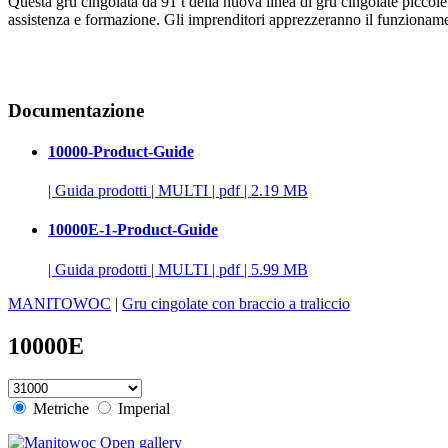
Questa gru cingolata da 91 t della nuova linea di gru cingolate picco
assistenza e formazione. Gli imprenditori apprezzeranno il funzionament
Documentazione
10000-Product-Guide
|
Guida prodotti
|
MULTI
|
pdf
|
2.19 MB
10000E-1-Product-Guide
|
Guida prodotti
|
MULTI
|
pdf
|
5.99 MB
MANITOWOC
|
Gru cingolate con braccio a traliccio
10000E
Metriche
Imperial
Open gallery