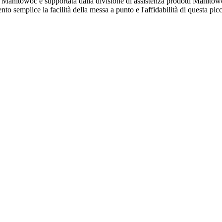
le Manitowoc è supportata dalla divisione di assistenza prodotti Manito
o semplice la facilità della messa a punto e l'affidabilità di questa picc