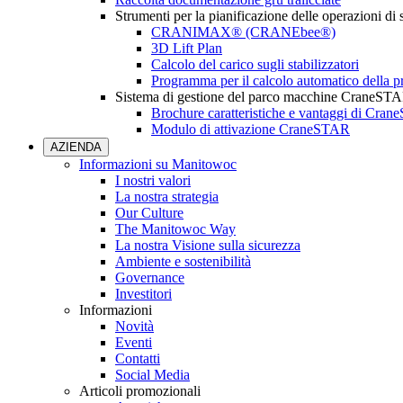
Strumenti per la pianificazione delle operazioni di
CRANIMAX® (CRANEbee®)
3D Lift Plan
Calcolo del carico sugli stabilizzatori
Programma per il calcolo automatico della pr
Sistema di gestione del parco macchine CraneST
Brochure caratteristiche e vantaggi di Cra
Modulo di attivazione CraneSTAR
AZIENDA
Informazioni su Manitowoc
I nostri valori
La nostra strategia
Our Culture
The Manitowoc Way
La nostra Visione sulla sicurezza
Ambiente e sostenibilità
Governance
Investitori
Informazioni
Novità
Eventi
Contatti
Social Media
Articoli promozionali