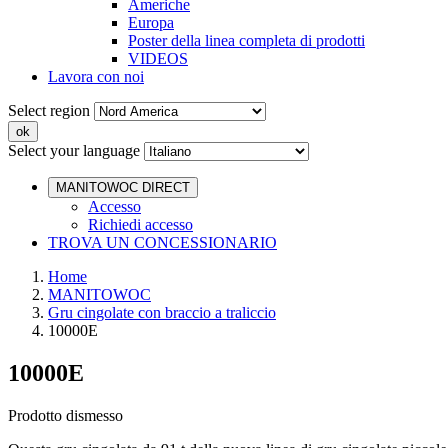
Americhe
Europa
Poster della linea completa di prodotti
VIDEOS
Lavora con noi
Select region
Select your language
MANITOWOC DIRECT
Accesso
Richiedi accesso
TROVA UN CONCESSIONARIO
Home
MANITOWOC
Gru cingolate con braccio a traliccio
10000E
10000E
Prodotto dismesso