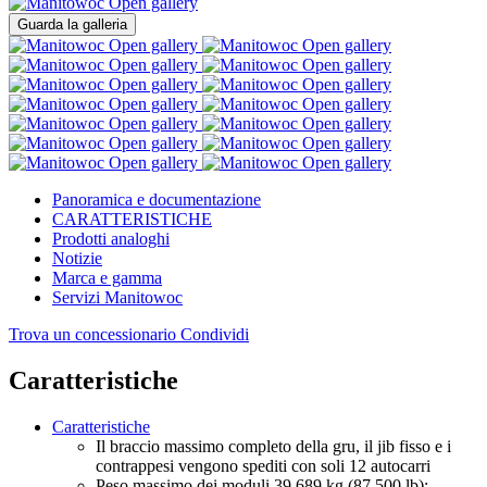
Open gallery
Guarda la galleria
Open gallery
Open gallery
Open gallery
Open gallery
Open gallery
Open gallery
Open gallery
Open gallery
Open gallery
Open gallery
Open gallery
Open gallery
Open gallery
Open gallery
Panoramica e documentazione
CARATTERISTICHE
Prodotti analoghi
Notizie
Marca e gamma
Servizi Manitowoc
Trova un concessionario
Condividi
Caratteristiche
Caratteristiche
Il braccio massimo completo della gru, il jib fisso e i
contrappesi vengono spediti con soli 12 autocarri
Peso massimo dei moduli 39.689 kg (87,500 lb);