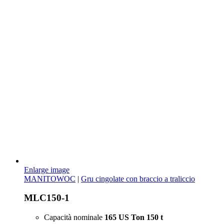
Enlarge image
MANITOWOC
|
Gru cingolate con braccio a traliccio
MLC150-1
Capacità nominale
165 US Ton
150 t