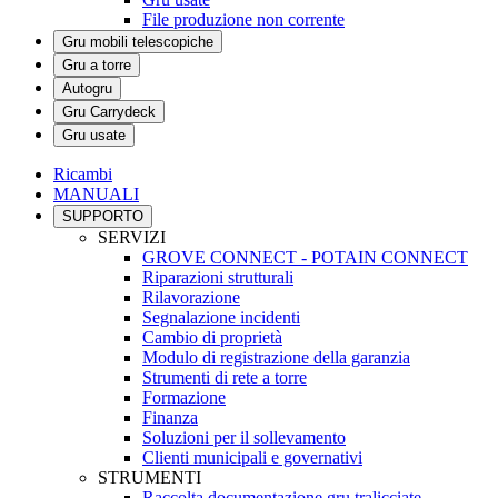
File produzione non corrente
Gru mobili telescopiche
Gru a torre
Autogru
Gru Carrydeck
Gru usate
Ricambi
MANUALI
SUPPORTO
SERVIZI
GROVE CONNECT - POTAIN CONNECT
Riparazioni strutturali
Rilavorazione
Segnalazione incidenti
Cambio di proprietà
Modulo di registrazione della garanzia
Strumenti di rete a torre
Formazione
Finanza
Soluzioni per il sollevamento
Clienti municipali e governativi
STRUMENTI
Raccolta documentazione gru tralicciate