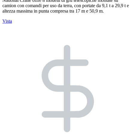
National Crane offre 8 modelli di gru telescopiche montate su
camion con comandi per uso da terra, con portate da 9,1 t a 29,9 t e
altezza massima in punta compresa tra 17 m e 50,9 m.
Vista