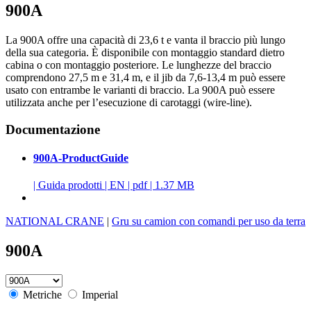
900A
La 900A offre una capacità di 23,6 t e vanta il braccio più lungo
della sua categoria. È disponibile con montaggio standard dietro
cabina o con montaggio posteriore. Le lunghezze del braccio
comprendono 27,5 m e 31,4 m, e il jib da 7,6-13,4 m può essere
usato con entrambe le varianti di braccio. La 900A può essere
utilizzata anche per l’esecuzione di carotaggi (wire-line).
Documentazione
900A-ProductGuide
|
Guida prodotti
|
EN
|
pdf
|
1.37 MB
NATIONAL CRANE
|
Gru su camion con comandi per uso da terra
900A
Metriche
Imperial