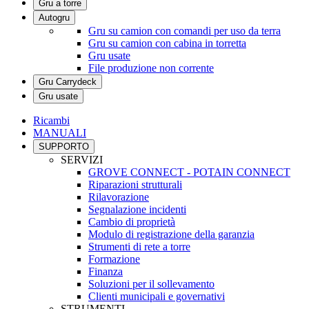
Gru a torre
Autogru
Gru su camion con comandi per uso da terra
Gru su camion con cabina in torretta
Gru usate
File produzione non corrente
Gru Carrydeck
Gru usate
Ricambi
MANUALI
SUPPORTO
SERVIZI
GROVE CONNECT - POTAIN CONNECT
Riparazioni strutturali
Rilavorazione
Segnalazione incidenti
Cambio di proprietà
Modulo di registrazione della garanzia
Strumenti di rete a torre
Formazione
Finanza
Soluzioni per il sollevamento
Clienti municipali e governativi
STRUMENTI