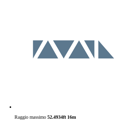
Raggio massimo
52.4934ft
16m