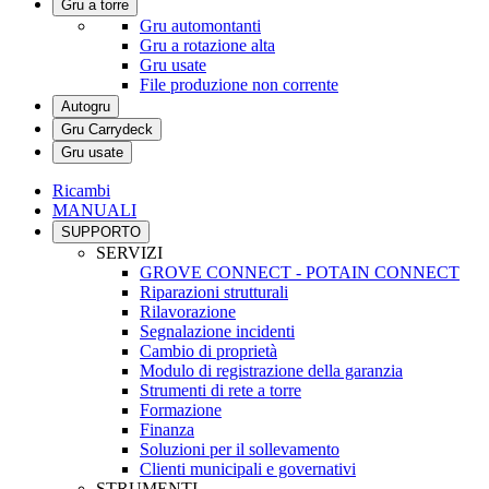
Gru a torre
Gru automontanti
Gru a rotazione alta
Gru usate
File produzione non corrente
Autogru
Gru Carrydeck
Gru usate
Ricambi
MANUALI
SUPPORTO
SERVIZI
GROVE CONNECT - POTAIN CONNECT
Riparazioni strutturali
Rilavorazione
Segnalazione incidenti
Cambio di proprietà
Modulo di registrazione della garanzia
Strumenti di rete a torre
Formazione
Finanza
Soluzioni per il sollevamento
Clienti municipali e governativi
STRUMENTI