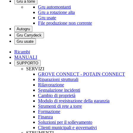
Gru a torre
Gru automontanti
Gru a rotazione alta
Gru usate
File produzione non corrente
Autogru
Gru Carrydeck
Gru usate
Ricambi
MANUALI
SUPPORTO
SERVIZI
GROVE CONNECT - POTAIN CONNECT
Riparazioni strutturali
Rilavorazione
Segnalazione incidenti
Cambio di proprietà
Modulo di registrazione della garanzia
Strumenti di rete a torre
Formazione
Finanza
Soluzioni per il sollevamento
Clienti municipali e governativi
STRUMENTI