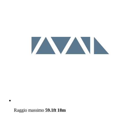
Raggio massimo
59.1ft
18m