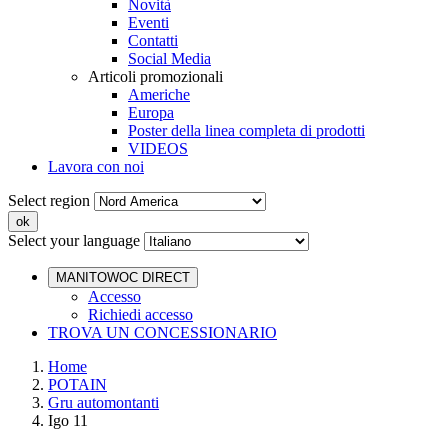
Novità
Eventi
Contatti
Social Media
Articoli promozionali
Americhe
Europa
Poster della linea completa di prodotti
VIDEOS
Lavora con noi
Select region
Select your language
MANITOWOC DIRECT
Accesso
Richiedi accesso
TROVA UN CONCESSIONARIO
Home
POTAIN
Gru automontanti
Igo 11