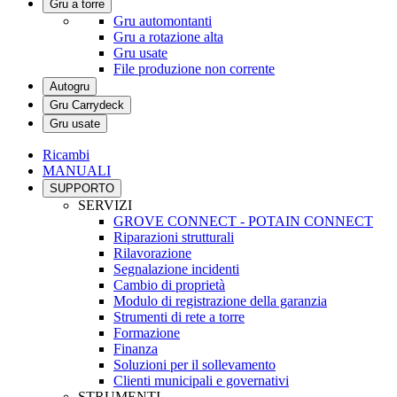
Gru a torre
Gru automontanti
Gru a rotazione alta
Gru usate
File produzione non corrente
Autogru
Gru Carrydeck
Gru usate
Ricambi
MANUALI
SUPPORTO
SERVIZI
GROVE CONNECT - POTAIN CONNECT
Riparazioni strutturali
Rilavorazione
Segnalazione incidenti
Cambio di proprietà
Modulo di registrazione della garanzia
Strumenti di rete a torre
Formazione
Finanza
Soluzioni per il sollevamento
Clienti municipali e governativi
STRUMENTI