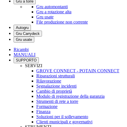
Gru a torre
Gru automontanti
Gru a rotazione alta
Gru usate
File produzione non corrente
Autogru
Gru Carrydeck
Gru usate
Ricambi
MANUALI
SUPPORTO
SERVIZI
GROVE CONNECT - POTAIN CONNECT
Riparazioni strutturali
Rilavorazione
Segnalazione incidenti
Cambio di proprietà
Modulo di registrazione della garanzia
Strumenti di rete a torre
Formazione
Finanza
Soluzioni per il sollevamento
Clienti municipali e governativi
STRUMENTI