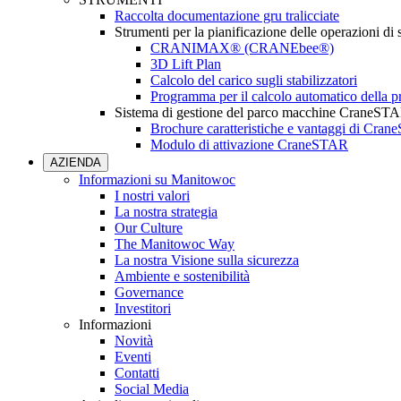
Raccolta documentazione gru tralicciate
Strumenti per la pianificazione delle operazioni di
CRANIMAX® (CRANEbee®)
3D Lift Plan
Calcolo del carico sugli stabilizzatori
Programma per il calcolo automatico della pr
Sistema di gestione del parco macchine CraneST
Brochure caratteristiche e vantaggi di Cra
Modulo di attivazione CraneSTAR
AZIENDA
Informazioni su Manitowoc
I nostri valori
La nostra strategia
Our Culture
The Manitowoc Way
La nostra Visione sulla sicurezza
Ambiente e sostenibilità
Governance
Investitori
Informazioni
Novità
Eventi
Contatti
Social Media