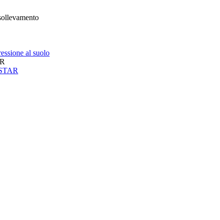
 sollevamento
essione al suolo
AR
neSTAR