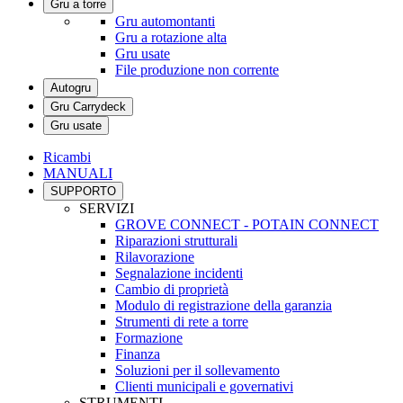
Gru a torre
Gru automontanti
Gru a rotazione alta
Gru usate
File produzione non corrente
Autogru
Gru Carrydeck
Gru usate
Ricambi
MANUALI
SUPPORTO
SERVIZI
GROVE CONNECT - POTAIN CONNECT
Riparazioni strutturali
Rilavorazione
Segnalazione incidenti
Cambio di proprietà
Modulo di registrazione della garanzia
Strumenti di rete a torre
Formazione
Finanza
Soluzioni per il sollevamento
Clienti municipali e governativi
STRUMENTI