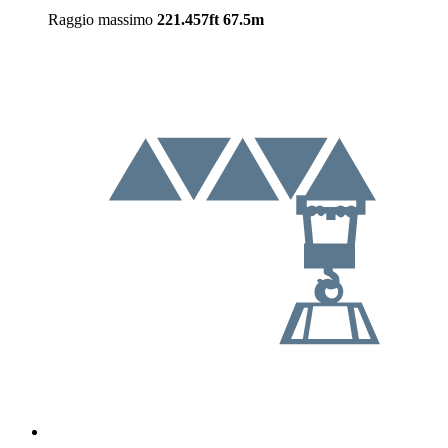
Raggio massimo
221.457ft
67.5m