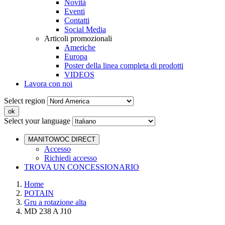
Novità
Eventi
Contatti
Social Media
Articoli promozionali
Americhe
Europa
Poster della linea completa di prodotti
VIDEOS
Lavora con noi
Select region
Select your language
MANITOWOC DIRECT
Accesso
Richiedi accesso
TROVA UN CONCESSIONARIO
Home
POTAIN
Gru a rotazione alta
MD 238 A J10