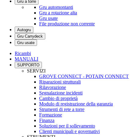
Gru a torre
Gru automontanti
Gru a rotazione alta
Gru usate
File produzione non corrente
Autogru
Gru Carrydeck
Gru usate
Ricambi
MANUALI
SUPPORTO
SERVIZI
GROVE CONNECT - POTAIN CONNECT
Riparazioni strutturali
Rilavorazione
Segnalazione incidenti
Cambio di proprietà
Modulo di registrazione della garanzia
Strumenti di rete a torre
Formazione
Finanza
Soluzioni per il sollevamento
Clienti municipali e governativi
STRUMENTI