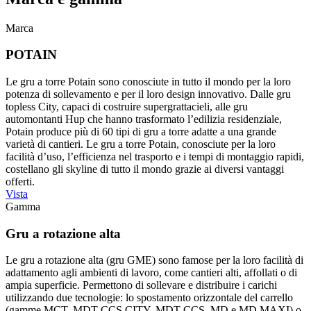
Marca
POTAIN
Le gru a torre Potain sono conosciute in tutto il mondo per la loro
potenza di sollevamento e per il loro design innovativo. Dalle gru
topless City, capaci di costruire supergrattacieli, alle gru
automontanti Hup che hanno trasformato l’edilizia residenziale,
Potain produce più di 60 tipi di gru a torre adatte a una grande
varietà di cantieri. Le gru a torre Potain, conosciute per la loro
facilità d’uso, l’efficienza nel trasporto e i tempi di montaggio rapidi,
costellano gli skyline di tutto il mondo grazie ai diversi vantaggi
offerti.
Vista
Gamma
Gru a rotazione alta
Le gru a rotazione alta (gru GME) sono famose per la loro facilità di
adattamento agli ambienti di lavoro, come cantieri alti, affollati o di
ampia superficie. Permettono di sollevare e distribuire i carichi
utilizzando due tecnologie: lo spostamento orizzontale del carrello
(gamme MCT, MDT CCS CITY, MDT CCS, MD e MD MAXI) o