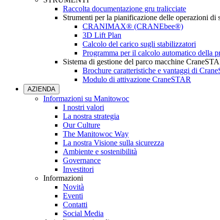
Raccolta documentazione gru tralicciate
Strumenti per la pianificazione delle operazioni di
CRANIMAX® (CRANEbee®)
3D Lift Plan
Calcolo del carico sugli stabilizzatori
Programma per il calcolo automatico della pr
Sistema di gestione del parco macchine CraneST
Brochure caratteristiche e vantaggi di Cra
Modulo di attivazione CraneSTAR
AZIENDA
Informazioni su Manitowoc
I nostri valori
La nostra strategia
Our Culture
The Manitowoc Way
La nostra Visione sulla sicurezza
Ambiente e sostenibilità
Governance
Investitori
Informazioni
Novità
Eventi
Contatti
Social Media