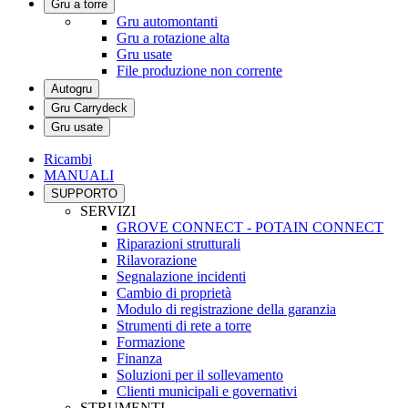
Gru a torre
Gru automontanti
Gru a rotazione alta
Gru usate
File produzione non corrente
Autogru
Gru Carrydeck
Gru usate
Ricambi
MANUALI
SUPPORTO
SERVIZI
GROVE CONNECT - POTAIN CONNECT
Riparazioni strutturali
Rilavorazione
Segnalazione incidenti
Cambio di proprietà
Modulo di registrazione della garanzia
Strumenti di rete a torre
Formazione
Finanza
Soluzioni per il sollevamento
Clienti municipali e governativi
STRUMENTI