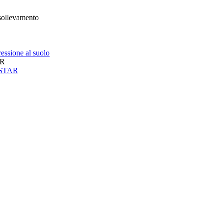
 sollevamento
essione al suolo
AR
neSTAR