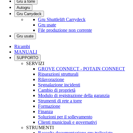
Gru a torre
Autogru
Gru Carrydeck
Gru Shuttlelift Carrydeck
Gru usate
File produzione non corrente
Gru usate
Ricambi
MANUALI
SUPPORTO
SERVIZI
GROVE CONNECT - POTAIN CONNECT
Riparazioni strutturali
Rilavorazione
Segnalazione incidenti
Cambio di proprietà
Modulo di registrazione della garanzia
Strumenti di rete a torre
Formazione
Finanza
Soluzioni per il sollevamento
Clienti municipali e governativi
STRUMENTI
Raccolta documentazione gru tralicciate