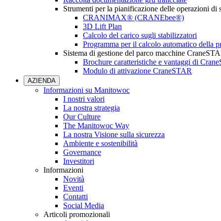
Strumenti per la pianificazione delle operazioni di
CRANIMAX® (CRANEbee®)
3D Lift Plan
Calcolo del carico sugli stabilizzatori
Programma per il calcolo automatico della pr
Sistema di gestione del parco macchine CraneST
Brochure caratteristiche e vantaggi di Cra
Modulo di attivazione CraneSTAR
AZIENDA
Informazioni su Manitowoc
I nostri valori
La nostra strategia
Our Culture
The Manitowoc Way
La nostra Visione sulla sicurezza
Ambiente e sostenibilità
Governance
Investitori
Informazioni
Novità
Eventi
Contatti
Social Media
Articoli promozionali