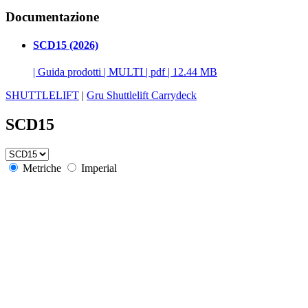
Documentazione
SCD15 (2026)
|
Guida prodotti
|
MULTI
|
pdf
|
12.44 MB
SHUTTLELIFT
|
Gru Shuttlelift Carrydeck
SCD15
Metriche
Imperial