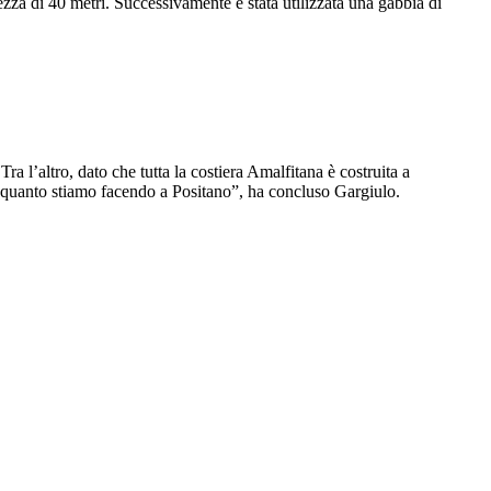
zza di 40 metri. Successivamente è stata utilizzata una gabbia di
 l’altro, dato che tutta la costiera Amalfitana è costruita a
 a quanto stiamo facendo a Positano”, ha concluso Gargiulo.