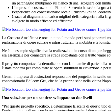
un parcheggio multipiano sul fianco di una scogliera con limitazi
L’impresa di costruzioni di Piano di Sorrento ha scelto la gru a t
l’esperienza del concessionario locale Edilcom Gru nel coordina
Grazie ai diagrammi di carico migliori della categoria e alla la
svolgere in modo efficace ed efficiente.
En
La Costiera Amalfitana è nota in tutto il mondo per i suoi panorami moz
realizzazione di opere edilizie e infrastrutturali, la mobilità e la logist
Ne è un esempio significativo la realizzazione in corso di un parchegg
era essenziale per connettere la strada sottostante con il tratto viario s
Il progetto comportava la demolizione con la dinamite di parte della mo
è stata montata per completare le opere strutturali in elevazione e per r
Gemar, l’impresa di costruzioni responsabile del progetto, ha scelto un
concessionario Edilcom Gru, che ha la propria sede nella vicina Napoli
En
Una soluzione per un cantiere sviluppato su due livelli
“Per questo progetto specifico, a determinare la scelta di questo tipo di
l’unica tipologia di gru con la quale potessimo servire i due cantieri,