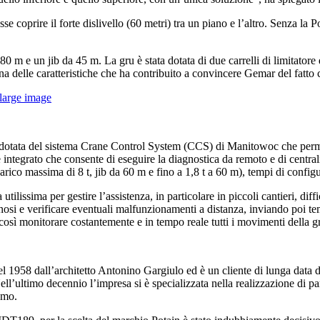
se coprire il forte dislivello (60 metri) tra un piano e l’altro. Senza la
 m e un jib da 45 m. La gru è stata dotata di due carrelli di limitatore
una delle caratteristiche che ha contribuito a convincere Gemar del fatto
large image
tata del sistema Crane Control System (CCS) di Manitowoc che permette
ntegrato che consente di eseguire la diagnostica da remoto e di central
carico massima di 8 t, jib da 60 m e fino a 1,8 t a 60 m), tempi di confi
utilissima per gestire l’assistenza, in particolare in piccoli cantieri, di
nosi e verificare eventuali malfunzionamenti a distanza, inviando poi tem
osì monitorare costantemente e in tempo reale tutti i movimenti della gru 
nel 1958 dall’architetto Antonino Gargiulo ed è un cliente di lunga data 
 Nell’ultimo decennio l’impresa si è specializzata nella realizzazione di p
ismo.