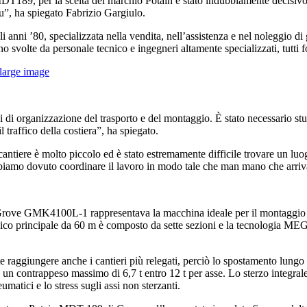
la MDT189, per la scelta del marchio Potain è stato indubbiamente decis
ru”, ha spiegato Fabrizio Gargiulo.
nni ’80, specializzata nella vendita, nell’assistenza e nel noleggio di g
no svolte da personale tecnico e ingegneri altamente specializzati, tutti
large image
 di organizzazione del trasporto e del montaggio. È stato necessario stud
l traffico della costiera”, ha spiegato.
iere è molto piccolo ed è stato estremamente difficile trovare un luogo 
i abbiamo dovuto coordinare il lavoro in modo tale che man mano che ar
i Grove GMK4100L-1 rappresentava la macchina ideale per il montaggio 
opico principale da 60 m è composto da sette sezioni e la tecnologia M
ggiungere anche i cantieri più relegati, perciò lo spostamento lungo le s
contrappeso massimo di 6,7 t entro 12 t per asse. Lo sterzo integrale of
matici e lo stress sugli assi non sterzanti.