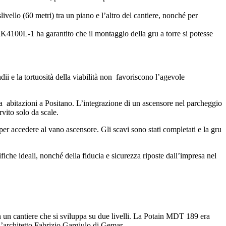
ivello (60 metri) tra un piano e l’altro del cantiere, nonché per
GMK4100L-1 ha garantito che il montaggio della gru a torre si potesse
ii e la tortuosità della viabilità non favoriscono l’agevole
da abitazioni a Positano. L’integrazione di un ascensore nel parcheggio
rvito solo da scale.
per accedere al vano ascensore. Gli scavi sono stati completati e la gru
iche ideali, nonché della fiducia e sicurezza riposte dall’impresa nel
e in un cantiere che si sviluppa su due livelli. La Potain MDT 189 era
 l’architetto Fabrizio Gargiulo di Gemar.