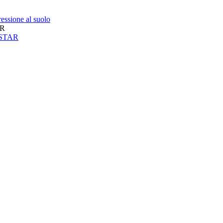
essione al suolo
AR
neSTAR