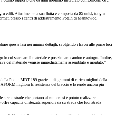
ivo l’ottimo rapporto che da anni abbiamo instaurato con Edilcom Gru,
ru edili. Attualmente la sua flotta è composta da 85 unità, tra gru
 formati presso i centri di addestramento Potain di Manitowoc.
iare queste fasi nei minimi dettagli, svolgendo i lavori alle prime luci
in cui scaricare il materiale e posizionare camion e autogru. Inoltre,
rivava del materiale venisse immediatamente assemblato e montato.”
della Potain MDT 189 grazie ai diagrammi di carico migliori della
EGAFORM migliora la resistenza del braccio e lo rende ancora più
trette strade che portano al cantiere si è potuto realizzare
fre capacità di sterzata superiori sia su strada che fuoristrada