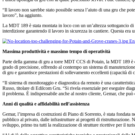
“Il lavoro non sarebbe stato possibile senza l’aiuto di una gru che potes
lavoro”, ha aggiunto.
La MDT 189 è stata montata in loco con un un’altezza sottogancio di 80
interdizione garantendo il lavoro in sicurezza in cantiere. Questa era 
En
Massima produttività e massimo tempo di operatività
Parte della gamma di gru a torre MDT CCS di Potain, la MDT 189 è do
grado di precisione, offrendo al contempo un sistema di manutenzione i
di gru e garantisce prestazioni di sollevamento eccellenti (capacità di 
“Il sistema di monitoraggio e diagnostica da remoto è una caratteristica 
Russo, titolare di Edilcom Gru. “Si rivela essenziale per eseguire diag
il problema. È indispensabile anche al nostro cliente, Gemar, che può c
Anni di qualità e affidabilità nell’assistenza
Gemar, l’impresa di costruzioni di Piano di Sorrento, è stata fondata 
pubblico al privato, dalle infrastrutture ai progetti di ristrutturazione.
sviluppo, primo tra tutti la realizzazione di strutture ricettive per il tur