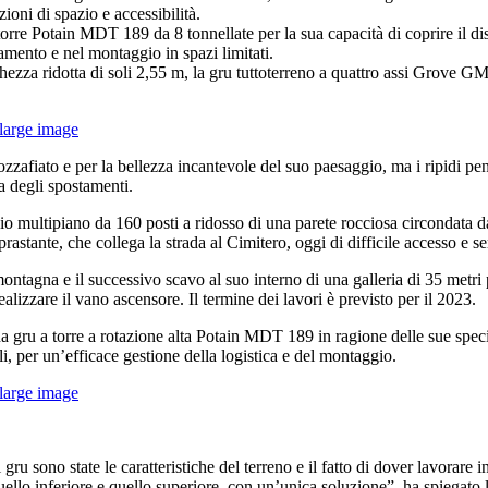
oni di spazio e accessibilità.
orre Potain MDT 189 da 8 tonnellate per la sua capacità di coprire il disl
mento e nel montaggio in spazi limitati.
rghezza ridotta di soli 2,55 m, la gru tuttoterreno a quattro assi Grove 
large image
zafiato e per la bellezza incantevole del suo paesaggio, ma i ripidi pend
ica degli spostamenti.
io multipiano da 160 posti a ridosso di una parete rocciosa circondata 
oprastante, che collega la strada al Cimitero, oggi di difficile accesso e se
ntagna e il successivo scavo al suo interno di una galleria di 35 metri 
ealizzare il vano ascensore. Il termine dei lavori è previsto per il 2023.
a gru a torre a rotazione alta Potain MDT 189 in ragione delle sue specif
, per un’efficace gestione della logistica e del montaggio.
large image
 gru sono state le caratteristiche del terreno e il fatto di dover lavorar
 quello inferiore e quello superiore, con un’unica soluzione”, ha spiegato