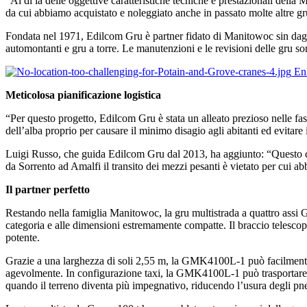
“Al di là delle oggettive caratteristiche tecniche e prestazionali del
da cui abbiamo acquistato e noleggiato anche in passato molte altre g
Fondata nel 1971, Edilcom Gru è partner fidato di Manitowoc sin dagli a
automontanti e gru a torre. Le manutenzioni e le revisioni delle gru so
En
Meticolosa pianificazione logistica
“Per questo progetto, Edilcom Gru è stata un alleato prezioso nelle fasi
dell’alba proprio per causare il minimo disagio agli abitanti ed evitare i
Luigi Russo, che guida Edilcom Gru dal 2013, ha aggiunto: “Questo cant
da Sorrento ad Amalfi il transito dei mezzi pesanti è vietato per cu
Il partner perfetto
Restando nella famiglia Manitowoc, la gru multistrada a quattro ass
categoria e alle dimensioni estremamente compatte. Il braccio telesc
potente.
Grazie a una larghezza di soli 2,55 m, la GMK4100L-1 può facilmente ra
agevolmente. In configurazione taxi, la GMK4100L-1 può trasportare un 
quando il terreno diventa più impegnativo, riducendo l’usura degli pneu