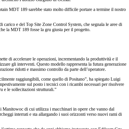
 Potain MDT 189 sarebbe stato molto difficile portare a termine il nostro
 di carico e del Top Site Zone Control System, che segnala le aree di
 che la MDT 189 fosse la gru giusta per il progetto.
 di accelerare le operazioni, incrementando la produttività e il
izzare gli interventi. Questo modello rappresenta la futura generazione
gurazione ridotti e massimo controllo da parte dell’operatore.
fficilmente raggiungibili, come quello di Positano”, ha spiegato Luigi
pestivamente sul posto i tecnici con i ricambi necessari per risolvere
e le sollecitazioni strutturali.”
di Manitowoc di cui utilizza i macchinari in opere che vanno dal
archeggi interrati e sta allargando i suoi orizzonti verso nuovi rami di