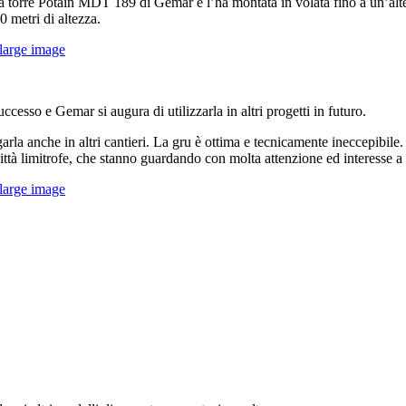
 a torre Potain MDT 189 di Gemar e l’ha montata in volata fino a un’alte
 metri di altezza.
large image
cesso e Gemar si augura di utilizzarla in altri progetti in futuro.
nche in altri cantieri. La gru è ottima e tecnicamente ineccepibile. Tra
città limitrofe, che stanno guardando con molta attenzione ed interesse
large image