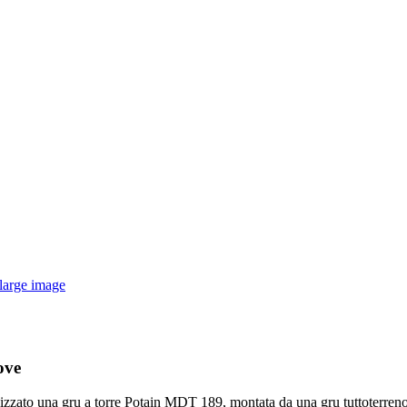
large image
ove
lizzato una gru a torre Potain MDT 189, montata da una gru tuttoterren