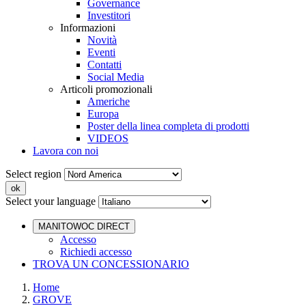
Governance
Investitori
Informazioni
Novità
Eventi
Contatti
Social Media
Articoli promozionali
Americhe
Europa
Poster della linea completa di prodotti
VIDEOS
Lavora con noi
Select region
Select your language
MANITOWOC DIRECT
Accesso
Richiedi accesso
TROVA UN CONCESSIONARIO
Home
GROVE