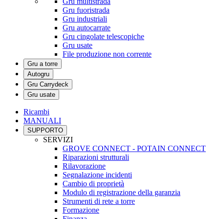
Gru multistrada
Gru fuoristrada
Gru industriali
Gru autocarrate
Gru cingolate telescopiche
Gru usate
File produzione non corrente
Gru a torre
Autogru
Gru Carrydeck
Gru usate
Ricambi
MANUALI
SUPPORTO
SERVIZI
GROVE CONNECT - POTAIN CONNECT
Riparazioni strutturali
Rilavorazione
Segnalazione incidenti
Cambio di proprietà
Modulo di registrazione della garanzia
Strumenti di rete a torre
Formazione
Finanza