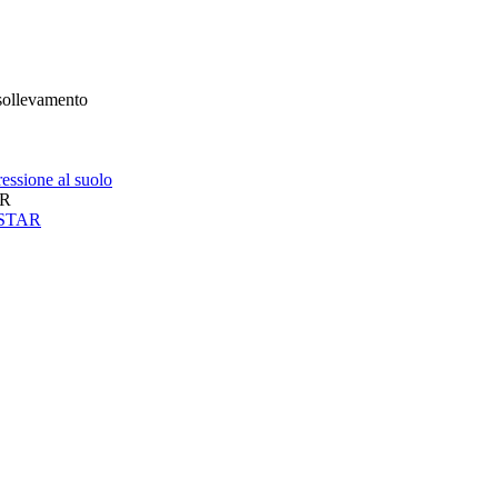
 sollevamento
essione al suolo
AR
neSTAR