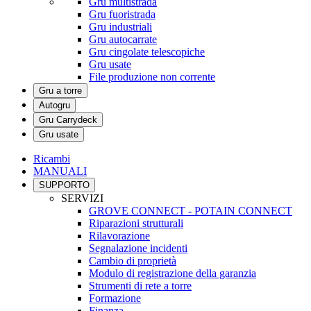
Gru multistrada
Gru fuoristrada
Gru industriali
Gru autocarrate
Gru cingolate telescopiche
Gru usate
File produzione non corrente
Gru a torre
Autogru
Gru Carrydeck
Gru usate
Ricambi
MANUALI
SUPPORTO
SERVIZI
GROVE CONNECT - POTAIN CONNECT
Riparazioni strutturali
Rilavorazione
Segnalazione incidenti
Cambio di proprietà
Modulo di registrazione della garanzia
Strumenti di rete a torre
Formazione
Finanza