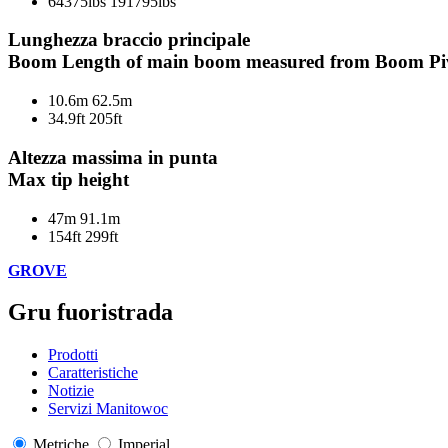
64375lbs
191795lbs
Lunghezza braccio principale
Boom Length of main boom measured from Boom Piv
10.6m
62.5m
34.9ft
205ft
Altezza massima in punta
Max tip height
47m
91.1m
154ft
299ft
GROVE
Gru fuoristrada
Prodotti
Caratteristiche
Notizie
Servizi Manitowoc
Metriche
Imperial