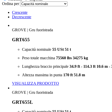
Ordina per
Crescente
Decrescente
GROVE
|
Gru fuoristrada
GRT655
Capacità nominale
55 USt
51 t
Peso totale macchina
75560 lbs
34275 kg
Lunghezza braccio principale
34.9 ft - 114.3 ft
10.6 m - 
Altezza massima in punta
170 ft
51.8 m
VISUALIZZA PRODOTTO
GROVE
|
Gru fuoristrada
GRT655L
Capacità nominale
55 USt
51 t