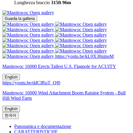
Lunghezza braccio
315ft
96m
Open gallery
Guarda la galleria
Open gallery
Open gallery
Open gallery
Open gallery
Open gallery
Open gallery
Open gallery
Open gallery
Open gallery
Open gallery
Open gallery
Open gallery
Open gallery
https://youtu.be/kL9X30uipuM
Manitowoc 16000 Erects Tallest U.S. Flagpole for ACUITY
English
https://youtu.be/ddCIRuT_Qf0
Manitowoc 16000 Wind Attachment Boom Raising System - Bull
Hill Wind Farm
English
한국어
Panoramica e documentazione
CARATTERISTICHE