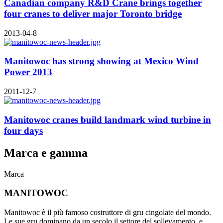
Canadian company R&D Crane brings together
four cranes to deliver major Toronto bridge
2013-04-8
Manitowoc has strong showing at Mexico Wind
Power 2013
2011-12-7
Manitowoc cranes build landmark wind turbine in
four days
Marca e gamma
Marca
MANITOWOC
Manitowoc è il più famoso costruttore di gru cingolate del mondo.
Le sue gru dominano da un secolo il settore del sollevamento, e