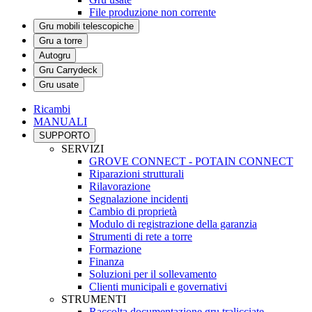
File produzione non corrente
Gru mobili telescopiche
Gru a torre
Autogru
Gru Carrydeck
Gru usate
Ricambi
MANUALI
SUPPORTO
SERVIZI
GROVE CONNECT - POTAIN CONNECT
Riparazioni strutturali
Rilavorazione
Segnalazione incidenti
Cambio di proprietà
Modulo di registrazione della garanzia
Strumenti di rete a torre
Formazione
Finanza
Soluzioni per il sollevamento
Clienti municipali e governativi
STRUMENTI
Raccolta documentazione gru tralicciate