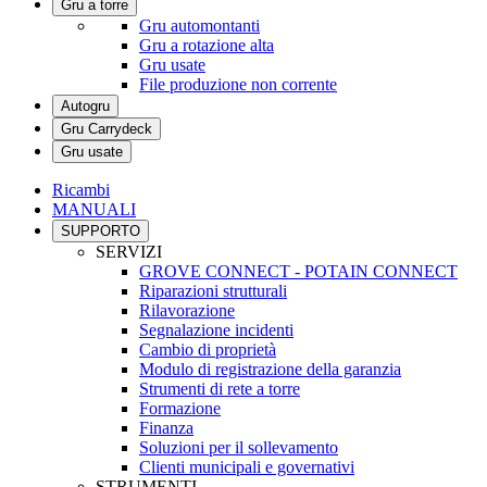
Gru a torre
Gru automontanti
Gru a rotazione alta
Gru usate
File produzione non corrente
Autogru
Gru Carrydeck
Gru usate
Ricambi
MANUALI
SUPPORTO
SERVIZI
GROVE CONNECT - POTAIN CONNECT
Riparazioni strutturali
Rilavorazione
Segnalazione incidenti
Cambio di proprietà
Modulo di registrazione della garanzia
Strumenti di rete a torre
Formazione
Finanza
Soluzioni per il sollevamento
Clienti municipali e governativi
STRUMENTI