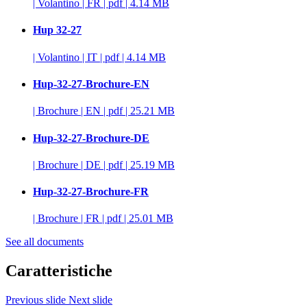
|
Volantino
|
FR
|
pdf
|
4.14 MB
Hup 32-27
|
Volantino
|
IT
|
pdf
|
4.14 MB
Hup-32-27-Brochure-EN
|
Brochure
|
EN
|
pdf
|
25.21 MB
Hup-32-27-Brochure-DE
|
Brochure
|
DE
|
pdf
|
25.19 MB
Hup-32-27-Brochure-FR
|
Brochure
|
FR
|
pdf
|
25.01 MB
See all documents
Caratteristiche
Previous slide
Next slide