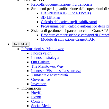
Raccolta documentazione gru tralicciate
Strumenti per la pianificazione delle operazioni di
CRANIMAX® (CRANEbee®)
3D Lift Plan
Calcolo del carico sugli stabilizzatori
Programma per il calcolo automatico della pr
Sistema di gestione del parco macchine CraneST
Brochure caratteristiche e vantaggi di Cra
Modulo di attivazione CraneSTAR
AZIENDA
Informazioni su Manitowoc
I nostri valori
La nostra strategia
Our Culture
The Manitowoc Way
La nostra Visione sulla sicurezza
Ambiente e sostenibilità
Governance
Investitori
Informazioni
Novità
Eventi
Contatti
Social Media