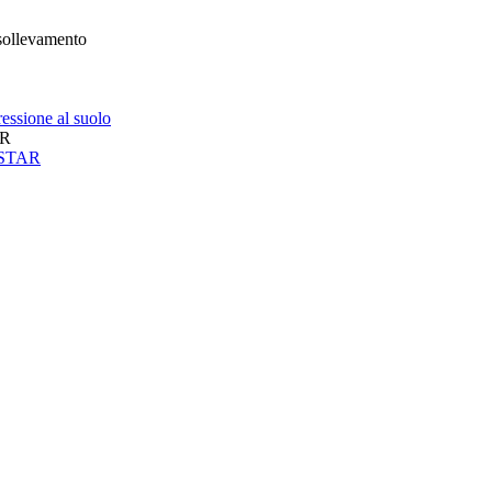
 sollevamento
essione al suolo
AR
neSTAR