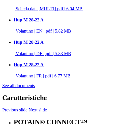
|
Scheda dati
|
MULTI
|
pdf
|
6.04 MB
Hup M 28-22 A
|
Volantino
|
EN
|
pdf
|
5.82 MB
Hup M 28-22 A
|
Volantino
|
DE
|
pdf
|
5.83 MB
Hup M 28-22 A
|
Volantino
|
FR
|
pdf
|
6.77 MB
See all documents
Caratteristiche
Previous slide
Next slide
POTAIN® CONNECT™