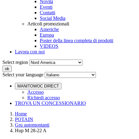
Novità
Eventi
Contatti
Social Media
Articoli promozionali
Americhe
Europa
Poster della linea completa di prodotti
VIDEOS
Lavora con noi
Select region
Select your language
MANITOWOC DIRECT
Accesso
Richiedi accesso
TROVA UN CONCESSIONARIO
Home
POTAIN
Gru automontanti
Hup M 28-22 A