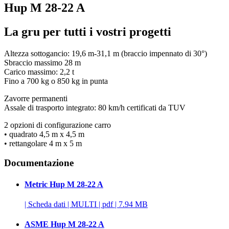
Hup M 28-22 A
La gru per tutti i vostri progetti
Altezza sottogancio: 19,6 m-31,1 m (braccio impennato di 30°)
Sbraccio massimo 28 m
Carico massimo: 2,2 t
Fino a 700 kg o 850 kg in punta
Zavorre permanenti
Assale di trasporto integrato: 80 km/h certificati da TUV
2 opzioni di configurazione carro
• quadrato 4,5 m x 4,5 m
• rettangolare 4 m x 5 m
Documentazione
Metric Hup M 28-22 A
|
Scheda dati
|
MULTI
|
pdf
|
7.94 MB
ASME Hup M 28-22 A