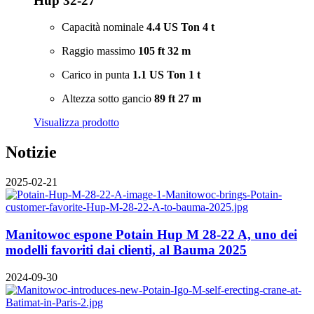
Hup 32-27
Capacità nominale
4.4 US Ton
4 t
Raggio massimo
105 ft
32 m
Carico in punta
1.1 US Ton
1 t
Altezza sotto gancio
89 ft
27 m
Visualizza prodotto
Notizie
2025-02-21
Manitowoc espone Potain Hup M 28-22 A, uno dei
modelli favoriti dai clienti, al Bauma 2025
2024-09-30