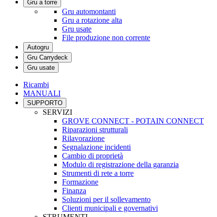
Gru a torre
Gru automontanti
Gru a rotazione alta
Gru usate
File produzione non corrente
Autogru
Gru Carrydeck
Gru usate
Ricambi
MANUALI
SUPPORTO
SERVIZI
GROVE CONNECT - POTAIN CONNECT
Riparazioni strutturali
Rilavorazione
Segnalazione incidenti
Cambio di proprietà
Modulo di registrazione della garanzia
Strumenti di rete a torre
Formazione
Finanza
Soluzioni per il sollevamento
Clienti municipali e governativi
STRUMENTI