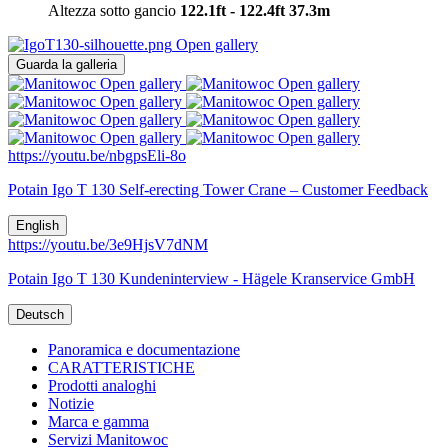
Altezza sotto gancio
122.1ft - 122.4ft
37.3m
Open gallery
Guarda la galleria
Open gallery
Open gallery
Open gallery
Open gallery
Open gallery
Open gallery
Open gallery
Open gallery
https://youtu.be/nbgpsEli-8o
Potain Igo T 130 Self-erecting Tower Crane – Customer Feedback
English
https://youtu.be/3e9HjsV7dNM
Potain Igo T 130 Kundeninterview - Hägele Kranservice GmbH
Deutsch
Panoramica e documentazione
CARATTERISTICHE
Prodotti analoghi
Notizie
Marca e gamma
Servizi Manitowoc