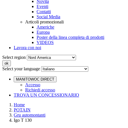
Novità
Eventi
Contatti
Social Media
Articoli promozionali
Americhe
Europa
Poster della linea completa di prodotti
VIDEOS
Lavora con noi
Select region
Select your language
MANITOWOC DIRECT
Accesso
Richiedi accesso
TROVA UN CONCESSIONARIO
Home
POTAIN
Gru automontanti
Igo T 130