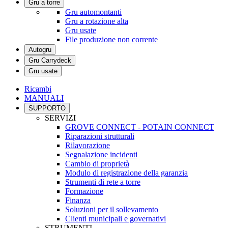
Gru a torre
Gru automontanti
Gru a rotazione alta
Gru usate
File produzione non corrente
Autogru
Gru Carrydeck
Gru usate
Ricambi
MANUALI
SUPPORTO
SERVIZI
GROVE CONNECT - POTAIN CONNECT
Riparazioni strutturali
Rilavorazione
Segnalazione incidenti
Cambio di proprietà
Modulo di registrazione della garanzia
Strumenti di rete a torre
Formazione
Finanza
Soluzioni per il sollevamento
Clienti municipali e governativi
STRUMENTI