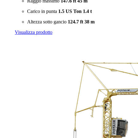
Raggio massimo
147.6 ft
45 m
Carico in punta
1.5 US Ton
1.4 t
Altezza sotto gancio
124.7 ft
38 m
Visualizza prodotto