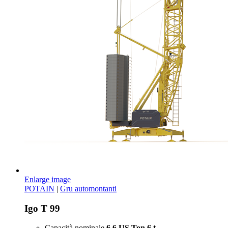
Enlarge image
POTAIN
|
Gru automontanti
Igo T 99
Capacità nominale
6.6 US Ton
6 t