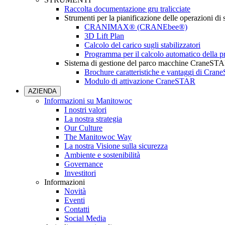
Raccolta documentazione gru tralicciate
Strumenti per la pianificazione delle operazioni di
CRANIMAX® (CRANEbee®)
3D Lift Plan
Calcolo del carico sugli stabilizzatori
Programma per il calcolo automatico della pr
Sistema di gestione del parco macchine CraneST
Brochure caratteristiche e vantaggi di Cra
Modulo di attivazione CraneSTAR
AZIENDA
Informazioni su Manitowoc
I nostri valori
La nostra strategia
Our Culture
The Manitowoc Way
La nostra Visione sulla sicurezza
Ambiente e sostenibilità
Governance
Investitori
Informazioni
Novità
Eventi
Contatti
Social Media