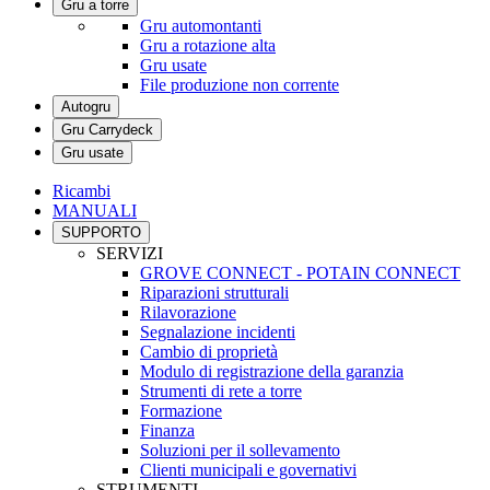
Gru a torre
Gru automontanti
Gru a rotazione alta
Gru usate
File produzione non corrente
Autogru
Gru Carrydeck
Gru usate
Ricambi
MANUALI
SUPPORTO
SERVIZI
GROVE CONNECT - POTAIN CONNECT
Riparazioni strutturali
Rilavorazione
Segnalazione incidenti
Cambio di proprietà
Modulo di registrazione della garanzia
Strumenti di rete a torre
Formazione
Finanza
Soluzioni per il sollevamento
Clienti municipali e governativi
STRUMENTI