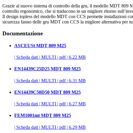
Grazie al nuovo sistema di controllo della gru, il modello MDT 809 M25 of
controllo ergonomico, che si traducono in un migliore ritorno sull’inv
Il design topless del modello MDT con CCS permette installazioni comp
sicurezza fanno delle gru MDT con CCS la migliore alternativa per tutti
Documentazione
ASCEUSt MDT 809 M25
|
Scheda dati
|
MULTI
|
pdf
|
6.22 MB
EN14439C25D25 MDT 809 M25
|
Scheda dati
|
MULTI
|
pdf
|
6.31 MB
EN14439C50D50 MDT 809 M25
|
Scheda dati
|
MULTI
|
pdf
|
6.27 MB
FEM1001mt MDT 809 M25
|
Scheda dati
|
MULTI
|
pdf
|
6.29 MB