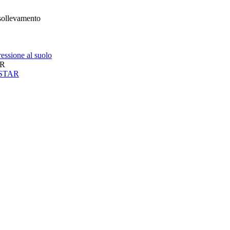
 sollevamento
essione al suolo
AR
neSTAR