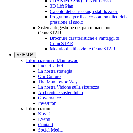
CRANIMAX® (CRANEbee®)
3D Lift Plan
Calcolo del carico sugli stabilizzatori
Programma per il calcolo automatico della
pressione al suolo
Sistema di gestione del parco macchine
CraneSTAR
Brochure caratteristiche e vantaggi di
CraneSTAR
Modulo di attivazione CraneSTAR
AZIENDA
Informazioni su Manitowoc
I nostri valori
La nostra strategia
Our Culture
The Manitowoc Way
La nostra Visione sulla sicurezza
Ambiente e sostenibilità
Governance
Investitori
Informazioni
Novità
Eventi
Contatti
Social Media