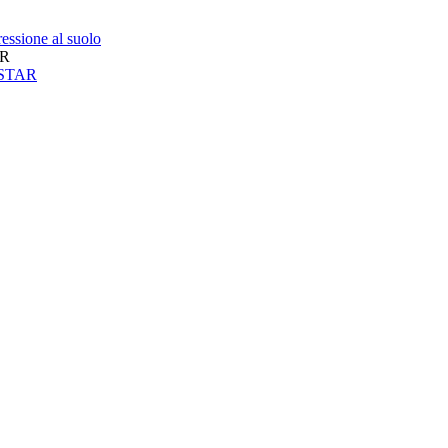
essione al suolo
AR
neSTAR