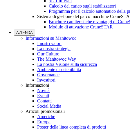
3D Lift Plan
Calcolo del carico sugli stabilizzatori
Programma per il calcolo automatico della pr
Sistema di gestione del parco macchine CraneST
Brochure caratteristiche e vantaggi di Cra
Modulo di attivazione CraneSTAR
AZIENDA
Informazioni su Manitowoc
I nostri valori
La nostra strategia
Our Culture
The Manitowoc Way
La nostra Visione sulla sicurezza
Ambiente e sostenibilità
Governance
Investitori
Informazioni
Novità
Eventi
Contatti
Social Media
Articoli promozionali
Americhe
Europa
Poster della linea completa di prodotti