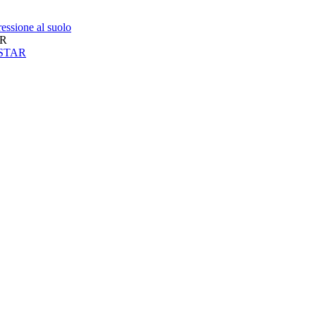
essione al suolo
AR
neSTAR