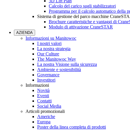
3D Lift Plan
Calcolo del carico sugli stabilizzatori
Programma per il calcolo automatico della pr
Sistema di gestione del parco macchine CraneST
Brochure caratteristiche e vantaggi di Cra
Modulo di attivazione CraneSTAR
AZIENDA
Informazioni su Manitowoc
I nostri valori
La nostra strategia
Our Culture
The Manitowoc Way
La nostra Visione sulla sicurezza
Ambiente e sostenibilità
Governance
Investitori
Informazioni
Novità
Eventi
Contatti
Social Media
Articoli promozionali
Americhe
Europa
Poster della linea completa di prodotti