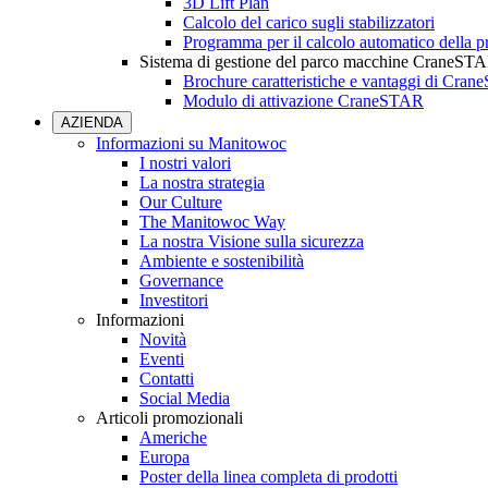
3D Lift Plan
Calcolo del carico sugli stabilizzatori
Programma per il calcolo automatico della pr
Sistema di gestione del parco macchine CraneST
Brochure caratteristiche e vantaggi di Cra
Modulo di attivazione CraneSTAR
AZIENDA
Informazioni su Manitowoc
I nostri valori
La nostra strategia
Our Culture
The Manitowoc Way
La nostra Visione sulla sicurezza
Ambiente e sostenibilità
Governance
Investitori
Informazioni
Novità
Eventi
Contatti
Social Media
Articoli promozionali
Americhe
Europa
Poster della linea completa di prodotti